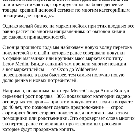
или иначе снижаются, формируя спрос на более дешевые
товары, средний ценовой сегмент по многим категорийным
позициям дает просадку.
Однако малый бизнес на маркетплейсах при этих вводных все
равно растет по многим направлениям: от бытовой химии
до садовых принадлежностей.
С конца прошлого года мы наблюдаем новую волну перетока
покупателей в онлайн, которые ранее совершали покупки
в офлайн-магазинах или крупных масс-маркетах по типу
Leroy Merlin. Ввиду санкций там пропали многие позиции,
а вот маркетплейсы — от Ozon до Wildberries —
перестроились в разы быстрее, тем самым получив новую
долю рынка и новых потребителей.
Например, по данным партнера МоегоСклада Анны Ковтун,
серьезный рост порядка +30% показывают категории садово-
огородных товаров — при этом покупают их люди в возрасте
до 40 лет, что позволяет сделать предположение — спрос
формирует более старшее поколение, а помогают им в этом
помощники или родственники. Это опровергает слова многих
экспертов, ранее говоривших про «экономных россиян»,
которые будут продолжать копить.