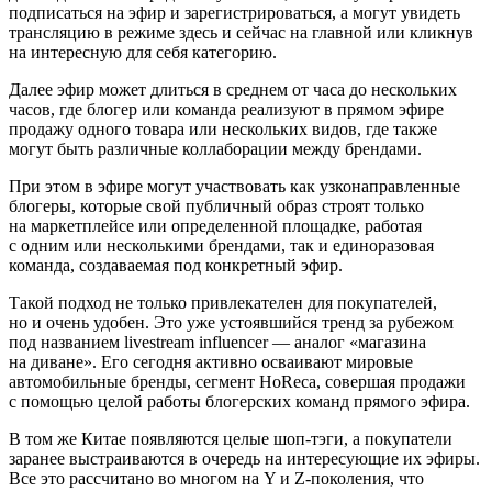
подписаться на эфир и зарегистрироваться, а могут увидеть
трансляцию в режиме здесь и сейчас на главной или кликнув
на интересную для себя категорию.
Далее эфир может длиться в среднем от часа до нескольких
часов, где блогер или команда реализуют в прямом эфире
продажу одного товара или нескольких видов, где также
могут быть различные коллаборации между брендами.
При этом в эфире могут участвовать как узконаправленные
блогеры, которые свой публичный образ строят только
на маркетплейсе или определенной площадке, работая
с одним или несколькими брендами, так и единоразовая
команда, создаваемая под конкретный эфир.
Такой подход не только привлекателен для покупателей,
но и очень удобен. Это уже устоявшийся тренд за рубежом
под названием livestream influencer — аналог «магазина
на диване». Его сегодня активно осваивают мировые
автомобильные бренды, сегмент HoReca, совершая продажи
с помощью целой работы блогерских команд прямого эфира.
В том же Китае появляются целые шоп-тэги, а покупатели
заранее выстраиваются в очередь на интересующие их эфиры.
Все это рассчитано во многом на Y и Z-поколения, что