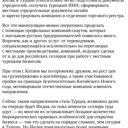
Китая, в Турции относительно легко: подготовить документы
учредителей, получить турецкий ИНН, сформировать
местные учредительные документы онлайн
и зарегистрировать компанию в отделении торгового реестра.
Все эти манипуляции можно оперативно проделать
с помощью профильных компаний-скаутов, которых
с наплывом русских предпринимателей появилось много.
Впрочем, как и других услуг: от переводчиков,
специализирующихся исключительно на переговорах
с местными производствами, компаний, ведущих сделки
от и до для российских селлеров при работе с местным
турецким бизнесом.
При этом с Китаем мы по-прежнему дружим, но рост цен
на грузоперевозки и контейнеры, а также участившиеся
пробки на границах безотносительно Китайского Нового
года, мотивировали отечественные компании изменить
направления.
Сейчас таким направлением стала Турция, возможно далее
на очереди будет Индия, но пока немногие селлеры туда
идут — во многом их останавливает большое количество
бюрократических правовых особенностей для открытия
бизнеса — там это сделать на порядок сложнее, чем сегодня
в Турции. Но Индия привлекательна более дешевыми