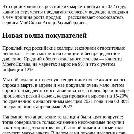
Что происходило на российских маркетплейсах в 2022 году,
какие инструменты предлагают селлерам ведущие площадки,
в чем причина роста продаж — рассказывает сооснователь
сервиса МойСклад Аскар Рахимбердиев.
Новая волна покупателей
Прошлый год российские селлеры закончили относительно
неплохо — если смотреть на санкции и беспрецедентное
давление. Средний оборот отдельного селлера — клиента
МоегоСклада, на маркетах вырос на 9% и это с учетом
инфляции 12%.
Мы наблюдали интересную тенденцию: после ажиотажного
спроса в марте, в апреле и мае покупали очень мало, летом
спрос стал медленно восстанавливаться, а в декабре и ноябре
произошел резкий скачок, когда продажи выросли на 15-20%
по сравнению к аналогичным месяцам 2021 года и на 60-80%
по сравнению к апрелю-маю 2022.
Напомню, что апрельские тенденции были кратно другие:
тогда совершались только жизненно необходимые покупки
в категории детских товаров, бытовой химии и косметики
сегмента масс-маркета. В целом сами доходы населения так