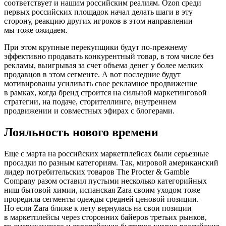
соответствует и нашим российским реалиям. Ozon среди
первых российских площадок начал делать шаги в эту
сторону, реакцию других игроков в этом направлении
мы тоже ожидаем.
При этом крупные перекупщики будут по-прежнему
эффективно продавать конкурентный товар, в том числе без
рекламы, выигрывая за счет объема денег у более мелких
продавцов в этом сегменте. А вот последние будут
мотивированы усиливать свое рекламное продвижение
в рамках, когда бренд строится на сильной маркетинговой
стратегии, на подаче, сторителлинге, внутреннем
продвижении и совместных эфирах с блогерами.
Лояльность нового времени
Еще с марта на российских маркетплейсах были серьезные
просадки по разным категориям. Так, мировой американский
лидер потребительских товаров The Procter & Gamble
Company разом оставил пустыми несколько категорийных
ниш бытовой химии, испанская Zara своим уходом тоже
проредила сегменты одежды средней ценовой позиции.
Но если Zara ближе к лету вернулась на свои позиции
в маркетплейсы через сторонних байеров третьих рынков,