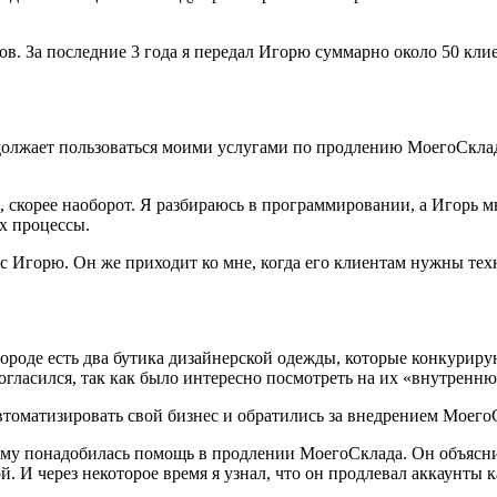
еров. За последние 3 года я передал Игорю суммарно около 50 кл
одолжает пользоваться моими услугами по продлению МоегоСкла
а, скорее наоборот. Я разбираюсь в программировании, а Игорь 
их процессы.
с Игорю. Он же приходит ко мне, когда его клиентам нужны тех
ороде есть два бутика дизайнерской одежды, которые конкуриру
согласился, так как было интересно посмотреть на их «внутренн
автоматизировать свой бизнес и обратились за внедрением Моего
мому понадобилась помощь в продлении МоегоСклада. Он объяснил
й. И через некоторое время я узнал, что он продлевал аккаунты к