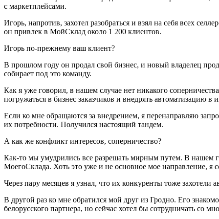
с маркетплейсами.
Игорь, напротив, захотел разобраться и взял на себя всех селл
он привлек в МойСклад около 1 200 клиентов.
Игорь по‑прежнему ваш клиент?
В прошлом году он продал свой бизнес, и новый владелец пр
собирает под это команду.
Как я уже говорил, в нашем случае нет никакого соперничеств
погружаться в бизнес заказчиков и внедрять автоматизацию в 
Если ко мне обращаются за внедрением, я перенаправляю запро
их потребности. Получился настоящий тандем.
А как же конфликт интересов, соперничество?
Как-то мы умудрились все разрешать мирным путем. В нашем г
МоегоСклада. Хоть это уже и не основное мое направление, я 
Через пару месяцев я узнал, что их конкуренты тоже захотели 
В другой раз ко мне обратился мой друг из Гродно. Его знако
белорусского партнера, но сейчас хотел бы сотрудничать со мно