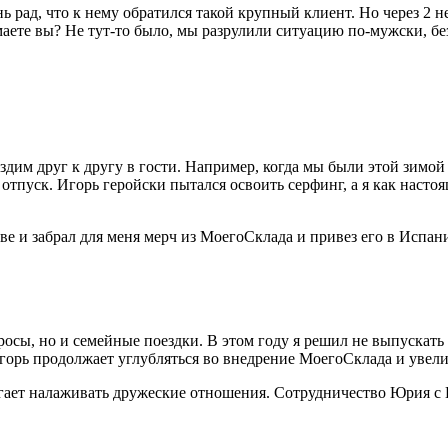
ь рад, что к нему обратился такой крупный клиент. Но через 2 не
аете вы? Не тут‑то было, мы разрулили ситуацию по‑мужски, без
здим друг к другу в гости. Например, когда мы были этой зимой
отпуск. Игорь геройски пытался освоить серфинг, а я как настоя
е и забрал для меня мерч из МоегоСклада и привез его в Испани
просы, но и семейные поездки. В этом году я решил не выпускат
горь продолжает углубляться во внедрение МоегоСклада и увели
огает налаживать дружеские отношения. Сотрудничество Юрия с 