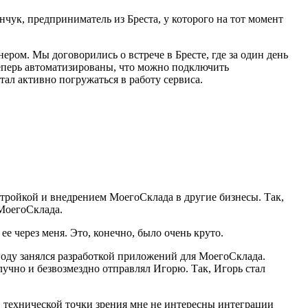
чук, предприниматель из Бреста, у которого на тот момент
ером. Мы договорились о встрече в Бресте, где за один день
теперь автоматизированы, что можно подключить
тал активно погружаться в работу сервиса.
тройкой и внедрением МоегоСклада в другие бизнесы. Так,
 МоегоСклада.
е через меня. Это, конечно, было очень круто.
 году занялся разработкой приложений для МоегоСклада.
лучно и безвозмездно отправлял Игорю. Так, Игорь стал
 С технической точки зрения мне не интересны интеграции