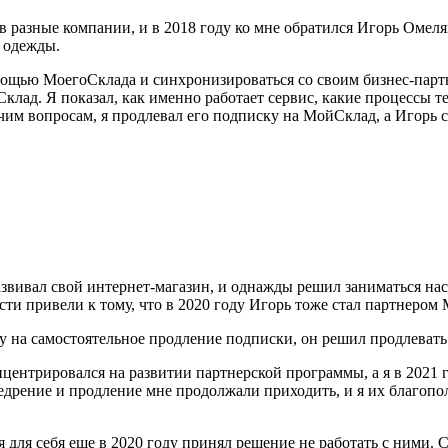
 разные компании, и в 2018 году ко мне обратился Игорь Омелян
 одежды.
омощью МоегоСклада и синхронизироваться со своим бизнес-партн
Склад. Я показал, как именно работает сервис, какие процессы 
чим вопросам, я продлевал его подписку на МойСклад, а Игорь с
звивал свой интернет-магазин, и однажды решил заниматься нас
ти привели к тому, что в 2020 году Игорь тоже стал партнером
у на самостоятельное продление подписки, он решил продлевать е
нцентрировался на развитии партнерской программы, а я в 2021
недрение и продление мне продолжали приходить, и я их благопо
я для себя еще в 2020 году принял решение не работать с ними.