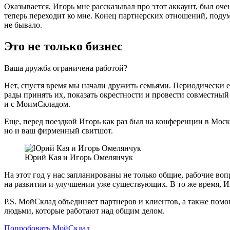
Оказывается, Игорь мне рассказывал про этот аккаунт, был очен
теперь переходит ко мне. Конец партнерских отношений, подум
не бывало.
Это не только бизнес
Ваша дружба ограничена работой?
Нет, спустя время мы начали дружить семьями. Периодически е
рады принять их, показать окрестности и провести совместный 
и с МоимСкладом.
Еще, перед поездкой Игорь как раз был на конференции в Москв
но и ваш фирменный свитшот.
Юрий Кая и Игорь Омелянчук
На этот год у нас запланированы не только общие, рабочие во
на развитии и улучшении уже существующих. В то же время, И
P.S. МойСклад объединяет партнеров и клиентов, а также пом
людьми, которые работают над общим делом.
Попробовать МойСклад