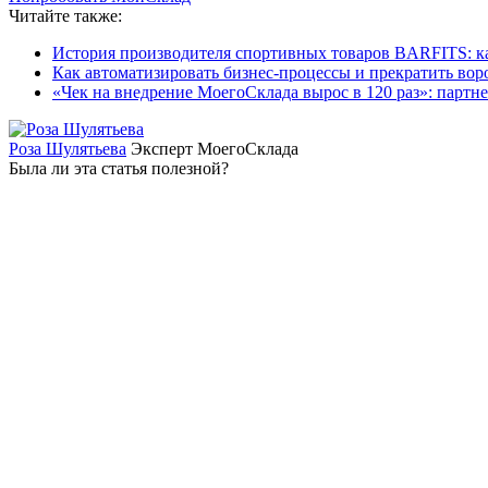
Читайте также:
История производителя спортивных товаров BARFITS: ка
Как автоматизировать бизнес-процессы и прекратить вор
«Чек на внедрение МоегоСклада вырос в 120 раз»: партн
Роза Шулятьева
Эксперт МоегоСклада
Была ли эта статья полезной?