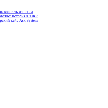
к восстать из пепла
овство: история iCORP
ерский кейс Ask System