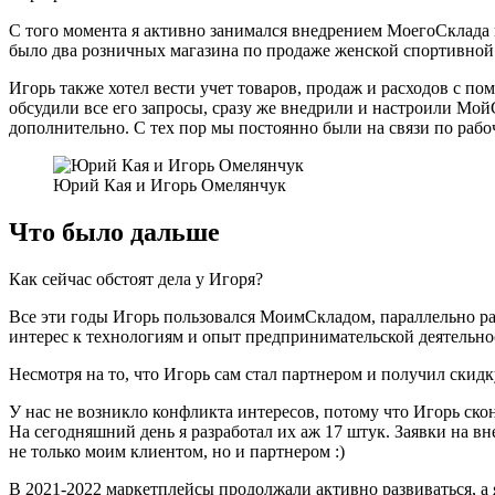
С того момента я активно занимался внедрением МоегоСклада в
было два розничных магазина по продаже женской спортивной
Игорь также хотел вести учет товаров, продаж и расходов с п
обсудили все его запросы, сразу же внедрили и настроили Мой
дополнительно. С тех пор мы постоянно были на связи по рабо
Юрий Кая и Игорь Омелянчук
Что было дальше
Как сейчас обстоят дела у Игоря?
Все эти годы Игорь пользовался МоимСкладом, параллельно ра
интерес к технологиям и опыт предпринимательской деятельнос
Несмотря на то, что Игорь сам стал партнером и получил скидк
У нас не возникло конфликта интересов, потому что Игорь ско
На сегодняшний день я разработал их аж 17 штук. Заявки на в
не только моим клиентом, но и партнером :)
В 2021‑2022 маркетплейсы продолжали активно развиваться, а 