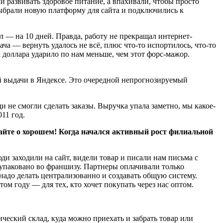
ли развивать здоровое питание, а впахивали, чтобы просто
Выбрали новую платформу для сайта и подключились к
л — на 10 дней. Правда, работу не прекращал интернет-
ача — вернуть удалось не всё, плюс что-то испортилось, что-то
 доллара ударило по нам меньше, чем этот форс-мажор.
й выдачи в Яндексе. Это очередной непрогнозируемый
и не смогли сделать заказы. Выручка упала заметно, мы какое-
11 год.
вайте о хорошем! Когда начался активный рост филиальной
и заходили на сайт, видели товар и писали нам письма с
т упаковано во франшизу. Партнеры оплачивали только
 надо делать централизованно и создавать общую систему.
м году — для тех, кто хочет покупать через нас оптом.
ческий склад, куда можно приехать и забрать товар или