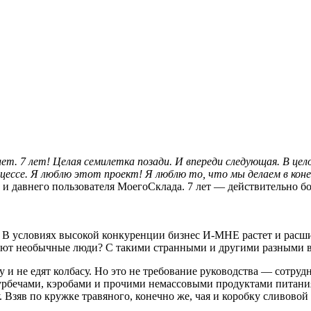
лет. 7 лет! Целая семилетка позади. И впереди следующая. В цел
цессе. Я люблю этот проект! Я люблю то, что мы делаем в кон
 и давнего пользователя МоегоСклада. 7 лет — действительно бо
В условиях высокой конкуренции бизнес И-МНЕ растет и расшир
отают необычные люди? С такими странными и другими разными 
 и не едят колбасу. Но это не требование руководства — сотр
урбечами, кэробами и прочими немассовыми продуктами питания 
. Взяв по кружке травяного, конечно же, чая и коробку сливово