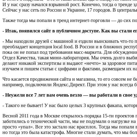
И у нас сразу начался взрывной рост. Конечно, тогда о тренде
Сейчас у нас сеть по России и Украине, 17 городов. В центра
Также тогда мы попали в тренд интернет-торговли — до сих по
- Итак, появился сайт в публичном доступе. Как вы стали е
- Мы находили друзей с машиной и ездили выискивать что-то п
преобладает концепция local food. В России и в ближних респу
пока он не попал под требования масс-маркета. Для обсуждени
Отдел Качества, такая мини-лаборатория. Мы очень долго выб
делают никакой экспертизы и выдают «нечто» за здоровое питан
изучаем и пишем статьи с цифрами и фактами, размещаем их на
Что касается продвижения сайта и магазина, то его совсем н
например, подключили Яндекс.Директ. При этом у нас всегда 
- Неужели все 7 лет вам очень везло — вы работали в свое 
- Такого не бывает! У нас было целых 3 крупных факапа, котор
Весной 2011 года в Москве открылось порядка 15-ти проектов 
заботились о технической части, мы не подумали о нагрузке н
просто «упал». Все это застало нас врасплох. Тогда мы попали
но тогда это была катастрофа. Многие стали думать, что мы бо