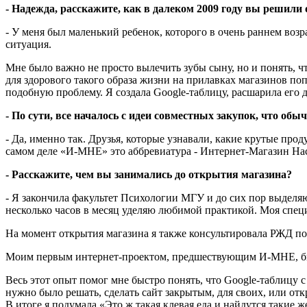
- Надежда, расскажите, как в далеком 2009 году вы решили
- У меня был маленький ребенок, которого в очень раннем возр
ситуация.
Мне было важно не просто вылечить зубы сыну, но и понять, ч
для здорового такого образа жизни на прилавках магазинов поп
подобную проблему. Я создала Google-таблицу, расшарила его др
- По сути, все началось с идеи совместных закупок, что обы
- Да, именно так. Друзья, которые узнавали, какие крутые про
самом деле «И-МНЕ» это аббревиатура - Интернет-Магазин На
- Расскажите, чем вы занимались до открытия магазина?
- Я закончила факультет Психологии МГУ и до сих пор выделяю
несколько часов в месяц уделяю любимой практикой. Моя спец
На момент открытия магазина я также консультировала РЖД по
Моим первым интернет-проектом, предшествующим И-МНЕ, был
Весь этот опыт помог мне быстро понять, что Google-таблицу 
нужно было решать, сделать сайт закрытым, для своих, или отк
В итоге я подумала «Это ж такая клевая еда и найдутся такие ж