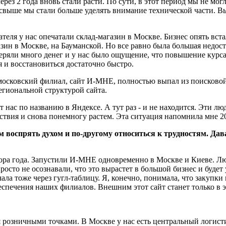
ерез 2 года вновь стали расти. По сути, в этот период мы не мог
а свыше мы стали больше уделять внимание технической части. 
еля у нас опечатали склад-магазин в Москве. Бизнес опять вста
азин в Москве, на Бауманской. Но все равно была большая недост
еряли много денег и у нас было ощущение, что повышение курса
 и восстановиться достаточно быстро.
 московский филиал, сайт И-МНЕ, полностью выпал из поисково
гиональной структурой сайта.
нас по названию в Яндексе. А тут раз - и не находится. Эти люд
ствия и снова понемногу растем. Эта ситуация напомнила мне 20
м воспрять духом и по-другому относиться к трудностям. Да
ора года. Запустили И-МНЕ одновременно в Москве и Киеве. Люд
росто не осознавали, что это вырастет в большой бизнес и буде
ла тоже через гугл-таблицу. Я, конечно, понимала, что закупки
печения наших филиалов. Внешним этот сайт станет только в это
я розничными точками. В Москве у нас есть центральный логисти