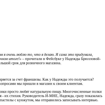
ом я очень люблю то, что я делаю. Я сама это придумала,
ечном итоге!»
– прочитали в Фейсбуке у Надежды Брюлловой-
льшой срок для розничного магазина.
яется за счет франшизы. Как у Надежды это получается?
вопросами мы пришли в магазин к своим клиентам.
удники просто любят натуральную пищу. Многочисленные полки
- их стихия. Руководитель И-МНЕ, Надежда, сразу показалась
й пастилы с кунжутом, мы отправились записывать интервью.