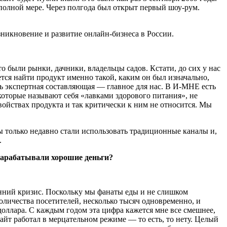
в полной мере. Через полгода был открыт первый шоу-рум.
зникновение и развитие онлайн-бизнеса в России.
о были рынки, дачники, владельцы садов. Кстати, до сих у нас
ется найти продукт именно такой, каким он был изначально,
ень экспертная составляющая — главное для нас. В И-МНЕ есть
которые называют себя «лавками здорового питания», не
свойствах продукта и так критически к ним не относится. Мы
ы только недавно стали использовать традиционные каналы и,
.
 зарабатывали хорошие деньги?
ренний кризис. Поскольку мы фанаты еды и не слишком
оличества посетителей, несколько тысяч одновременно, и
 доллара. С каждым годом эта цифра кажется мне все смешнее,
сайт работал в мерцательном режиме — то есть, то нету. Целый