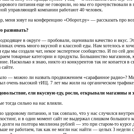
 здорового питания еще не говорили, но мы его прочувствовали 
льной управляющей компании работают 40 человек.
р, меня зовут на конференцию «Оборот.ру» — рассказать про во
го развивать?
одходящее в округе — пробовали, оценивали качество и вкус. Эт
бликах очень много вкусной и классной еды. Нам хотелось и хоч
я еды мы создали чат, некое экспертное сообщество. И по сей д
ираем товарные категории и продукты. Большинство магазинов, 
ие. Насколько я знаю, никто из конкурентов так не копается в 
 сайте.
е было — можно ли назвать продвижением «сарафанное радио»? М
был очень высокий тИЦ. 7 лет мы жили на органическом трафике
удовольствие, ели вкусную еду, росли, открывали магазины и
ые тогда сильно на нас влияли.
по здоровому питанию, и так совпало, что у нас случился внут
а хостинг, и в один момент сайт не выдержал слишком большого к
 в долги на полтора миллиона рублей — это при старом-то курсе
льше не работаем, так как не могли нас найти — целых 3 недели 