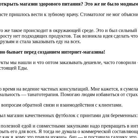
 открыть магазин здорового питания? Это же не было модным
асте пришлось вести к зубному врачу. Стоматолог не мог объясни
то же такое происходит в окружающей среде. Это и был сильный 
росту нет подходящих продуктов. Так возникла идея сделать что
узьям и стала заказывать еду на всех.
чно бывает перед созданием интернет-магазина!
дукты мы нашли и что оптом заказывать дешевле, часто говорили 
стоящей Еды.
 время на ведение частных консультаций. Мне кажется, я сумел
иальность — танатотерапия. Помогаю людям избавиться от страх
 вопросам обратной связи и взаимодействия с клиентами.
 магазин качественных футболок с принтами для беременных: 
с полезной едой и совместными закупками надо превращать в инт
рыть его для всех. Я тогда не думала о коммерческой составляю
е как я, кому это правда нужно», бац — и поставила галочку, что