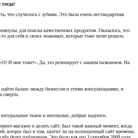
 тогда!
ть, что случилось с зубами. Это была очень нестандартная
импульс для поиска качественных продуктов. Оказалось, что
-то для себя и своих знакомых, которые тоже хотят решить
«О! И мне тоже!». Да, это резонирует с нашим названием. На
а найти баланс между бизнесом и этими консультациями, и
а смерти.
натуральные ткани и непошлые, добрые надписи.
ернет-магазин и делать сайт. Был такой важный момент, когда
щей, вопрос был в том, хватит ли на полноценный сайт времени.
 сайт будет публичным. Это было как раз 3 сентября 2009 года.