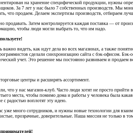
риентирован на хранение специфической продукции, нужны опред
вщиков. За 7 лет у нас было 7 собственных производств. Мы мо
ать, что продаем. Делаем экспертизы производств, отбираем луч
но продавать. Затем контролируется каждая поставка — от произ
мацию, чтобы люди могли выбрать то, что им надо.
пользуете!
нь важно видеть, как идут дела во всех магазинах, а также поня
ограммистов сделали синхронизацию сайта с бэк-офисом. Бэк-оф
нческий учет. Это решение мы постоянно развиваем и продаем в
 торговые центры и расширять ассортимент.
и, что у нас магазин-клуб. Часто люди хотят не просто прийти в
тьего места, чтобы помимо дома и работы у человека была какая-
е с радостью воплотят эту идею.
 уже много сотрудников, и нужны новые технологии для взаимо
стые, прозрачные, доверительные. Наша миссия не только в том,
дпринимателей!