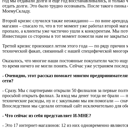
год мы отдавали долги и еще год восстанавливались, и только ч
отдать долги. Это было трудно осознавать. После такого пинк
МоемуСкладу.
Второй кризис случился также неожиданно — по вине арендодат
магазин – спасало то, что в тот момент уже работал второй маг
пропало, а клиенты уже частично ушли к конкурентам. Мы пот
Инвестиции со стороны в тот момент помогли нам не закрыться
Третий кризис произошел летом этого года — по ряду причин
технический факап, связанный с нашей специфической многоре
Оказалось, что многие наши постоянные покупатели часто ищут 
то время ничего не могли понять. Сейчас уже устраняем послед
- Очевидно, этот рассказ поможет многим предпринимателя
сети?
- Сразу. Мы с партнерами открыли 50 филиалов за первые полт
просьбой открыть филиал. За вход мы денег тогда не брали — п
технические расходы, ну и с закупками мы им помогали — снача
Впоследствии мы сделали оптовый сайт исключительно для обес
- Что сейчас из себя представляет И-МНЕ?
- Это 17 интернет-магазинов: 12 из них одновременно являютс