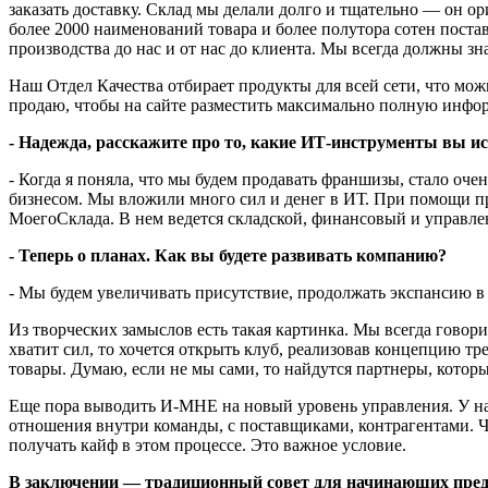
заказать доставку. Склад мы делали долго и тщательно — он о
более 2000 наименований товара и более полутора сотен поста
производства до нас и от нас до клиента. Мы всегда должны зн
Наш Отдел Качества отбирает продукты для всей сети, что мож
продаю, чтобы на сайте разместить максимально полную инфор
- Надежда, расскажите про то, какие ИТ-инструменты вы ис
- Когда я поняла, что мы будем продавать франшизы, стало оче
бизнесом. Мы вложили много сил и денег в ИТ. При помощи пр
МоегоСклада. В нем ведется складской, финансовый и управле
- Теперь о планах. Как вы будете развивать компанию?
- Мы будем увеличивать присутствие, продолжать экспансию в
Из творческих замыслов есть такая картинка. Мы всегда говорил
хватит сил, то хочется открыть клуб, реализовав концепцию тре
товары. Думаю, если не мы сами, то найдутся партнеры, которы
Еще пора выводить И-МНЕ на новый уровень управления. У нас
отношения внутри команды, с поставщиками, контрагентами. Чи
получать кайф в этом процессе. Это важное условие.
В заключении — традиционный совет для начинающих пре