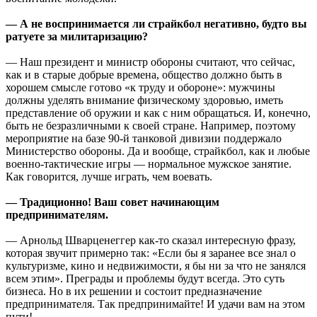
— А не воспринимается ли страйкбол негативно, будто вы
ратуете за милитаризацию?
— Наш президент и министр обороны считают, что сейчас,
как и в старые добрые времена, общество должно быть в
хорошем смысле готово «к труду и обороне»: мужчины
должны уделять внимание физическому здоровью, иметь
представление об оружии и как с ним обращаться. И, конечно,
быть не безразличными к своей стране. Например, поэтому
мероприятие на базе 90-й танковой дивизии поддержало
Министерство обороны. Да и вообще, страйкбол, как и любые
военно-тактические игры — нормальное мужское занятие.
Как говорится, лучше играть, чем воевать.
— Традиционно! Ваш совет начинающим
предпринимателям.
— Арнольд Шварценеггер как-то сказал интересную фразу,
которая звучит примерно так: «Если бы я заранее все знал о
культуризме, кино и недвижимости, я бы ни за что не занялся
всем этим». Преграды и проблемы будут всегда. Это суть
бизнеса. Но в их решении и состоит предназначение
предпринимателя. Так предпринимайте! И удачи вам на этом
пути!