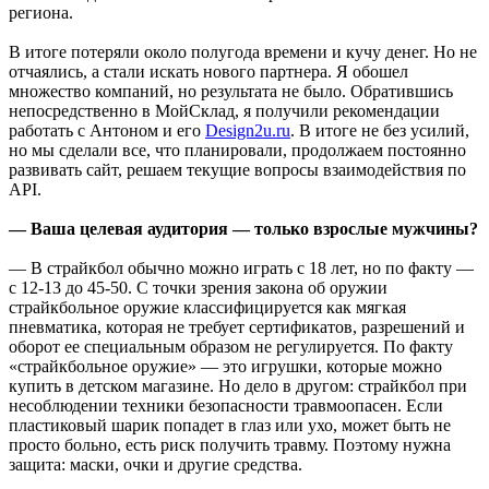
региона.
В итоге потеряли около полугода времени и кучу денег. Но не
отчаялись, а стали искать нового партнера. Я обошел
множество компаний, но результата не было. Обратившись
непосредственно в МойСклад, я получили рекомендации
работать с Антоном и его
Design2u.ru
. В итоге не без усилий,
но мы сделали все, что планировали, продолжаем постоянно
развивать сайт, решаем текущие вопросы взаимодействия по
API.
— Ваша целевая аудитория — только взрослые мужчины?
— В страйкбол обычно можно играть с 18 лет, но по факту —
с 12-13 до 45-50. С точки зрения закона об оружии
страйкбольное оружие классифицируется как мягкая
пневматика, которая не требует сертификатов, разрешений и
оборот ее специальным образом не регулируется. По факту
«страйкбольное оружие» — это игрушки, которые можно
купить в детском магазине. Но дело в другом: страйкбол при
несоблюдении техники безопасности травмоопасен. Если
пластиковый шарик попадет в глаз или ухо, может быть не
просто больно, есть риск получить травму. Поэтому нужна
защита: маски, очки и другие средства.