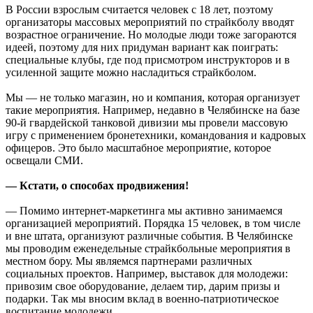
В России взрослым считается человек с 18 лет, поэтому
организаторы массовых мероприятий по страйкболу вводят
возрастное ограничение. Но молодые люди тоже загораются
идеей, поэтому для них придуман вариант как поиграть:
специальные клубы, где под присмотром инструкторов и в
усиленной защите можно насладиться страйкболом.
Мы — не только магазин, но и компания, которая организует
такие мероприятия. Например, недавно в Челябинске на базе
90-й гвардейской танковой дивизии мы провели массовую
игру с применением бронетехники, командования и кадровых
офицеров. Это было масштабное мероприятие, которое
освещали СМИ.
— Кстати, о способах продвижения!
— Помимо интернет-маркетинга мы активно занимаемся
организацией мероприятий. Порядка 15 человек, в том числе
и вне штата, организуют различные события. В Челябинске
мы проводим еженедельные страйкбольные мероприятия в
местном бору. Мы являемся партнерами различных
социальных проектов. Например, выставок для молодежи:
привозим свое оборудование, делаем тир, дарим призы и
подарки. Так мы вносим вклад в военно-патриотическое
воспитание молодежи.