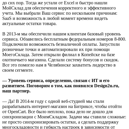
до сих пор. Тогда же устали от Excel и быстро нашли
МойСклад для обеспечения корректного и эффективного
учета. Мы выбрали Ваш сервис по нескольким причинам:
SaaS и возможность в любой момент времени видеть
актуальные остатки товара.
В 2013-м мы обеспечили нашим клиентам базовый уровень
сервиса. Обзавелись бесплатным федеральным номеров 8-800.
Подключили возможность безналичной оплаты. Запустили
розничные точки и автоматизировали их при помощи
МоегоСклада. Затем открыли филиал в Копейске на базе
охотничьего магазина. Сделали систему бонусов и скидок.
Все это помогло нам в Челябинске захватить лидерство в
своем сегменте.
— Уровень сервиса, определенно, связан с ИТ и его
развитием. Поговорим о том, как появился Design2u.ru,
наш партнер.
— Да! В 2014-м году с одной веб-студией мы стали
разрабатывать интернет-магазин на Битриксе, чтобы отойти
от OpenCart. Все было неплохо, пока дело не дошло для
синхронизации с МоимСкладом. Задачи мы ставили сложные:
не просто синхронизировать остатки, а сделать поддержку
многоскладовости и гибкость настроек в зависимости от