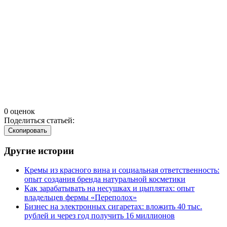
0 оценок
Поделиться статьей:
Cкопировать
Другие истории
Кремы из красного вина и социальная ответственность:
опыт создания бренда натуральной косметики
Как зарабатывать на несушках и цыплятах: опыт
владельцев фермы
«
Переполох»
Бизнес на электронных сигаретах: вложить 40 тыс.
рублей и через год получить 16 миллионов