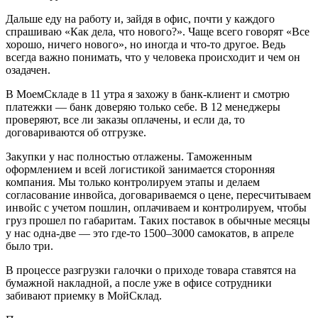
Дальше еду на работу и, зайдя в офис, почти у каждого
спрашиваю «Как дела, что нового?». Чаще всего говорят «Все
хорошо, ничего нового», но иногда и что-то другое. Ведь
всегда важно понимать, что у человека происходит и чем он
озадачен.
В МоемСкладе в 11 утра я захожу в банк-клиент и смотрю
платежки — банк доверяю только себе. В 12 менеджеры
проверяют, все ли заказы оплачены, и если да, то
договариваются об отгрузке.
Закупки у нас полностью отлажены. Таможенным
оформлением и всей логистикой занимается сторонняя
компания. Мы только контролируем этапы и делаем
согласование инвойса, договариваемся о цене, пересчитываем
инвойс с учетом пошлин, оплачиваем и контролируем, чтобы
груз прошел по габаритам. Таких поставок в обычные месяцы
у нас одна-две — это где-то 1500–3000 самокатов, в апреле
было три.
В процессе разгрузки галочки о приходе товара ставятся на
бумажной накладной, а после уже в офисе сотрудники
забивают приемку в МойСклад.