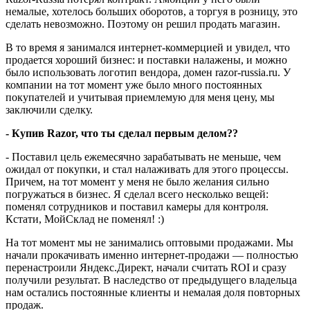
немалые, хотелось больших оборотов, а торгуя в розницу, это
сделать невозможно. Поэтому он решил продать магазин.
В то время я занимался интернет-коммерцией и увидел, что
продается хороший бизнес: и поставки налажены, и можно
было использовать логотип вендора, домен razor-russia.ru. У
компании на тот момент уже было много постоянных
покупателей и учитывая приемлемую для меня цену, мы
заключили сделку.
- Купив Razor, что ты сделал первым делом??
- Поставил цель ежемесячно зарабатывать не меньше, чем
ожидал от покупки, и стал налаживать для этого процессы.
Причем, на тот момент у меня не было желания сильно
погружаться в бизнес. Я сделал всего несколько вещей:
поменял сотрудников и поставил камеры для контроля.
Кстати, МойСклад не поменял! :)
На тот момент мы не занимались оптовыми продажами. Мы
начали прокачивать именно интернет-продажи — полностью
перенастроили Яндекс.Директ, начали считать ROI и сразу
получили результат. В наследство от предыдущего владельца
нам остались постоянные клиенты и немалая доля повторных
продаж.