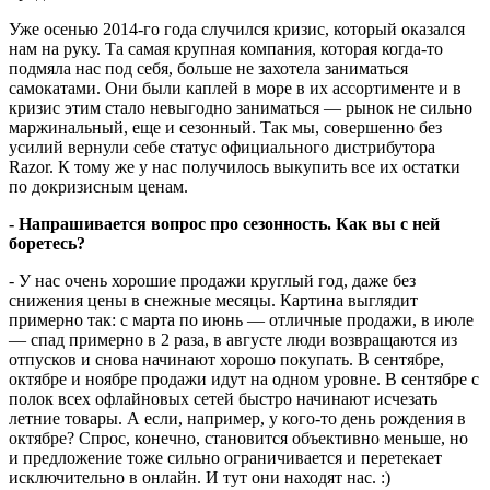
Уже осенью 2014-го года случился кризис, который оказался
нам на руку. Та самая крупная компания, которая когда-то
подмяла нас под себя, больше не захотела заниматься
самокатами. Они были каплей в море в их ассортименте и в
кризис этим стало невыгодно заниматься — рынок не сильно
маржинальный, еще и сезонный. Так мы, совершенно без
усилий вернули себе статус официального дистрибутора
Razor. К тому же у нас получилось выкупить все их остатки
по докризисным ценам.
- Напрашивается вопрос про сезонность. Как вы с ней
боретесь?
- У нас очень хорошие продажи круглый год, даже без
снижения цены в снежные месяцы. Картина выглядит
примерно так: с марта по июнь — отличные продажи, в июле
— спад примерно в 2 раза, в августе люди возвращаются из
отпусков и снова начинают хорошо покупать. В сентябре,
октябре и ноябре продажи идут на одном уровне. В сентябре с
полок всех офлайновых сетей быстро начинают исчезать
летние товары. А если, например, у кого-то день рождения в
октябре? Спрос, конечно, становится объективно меньше, но
и предложение тоже сильно ограничивается и перетекает
исключительно в онлайн. И тут они находят нас. :)