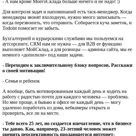
- А нам кроме МоегоСклада больше ничего и не надо! :)
Для контроля задач и напоминаний есть таск-менеджер. Когда
менеджеры звонят вхолодную, нужно много записывать —
когда перезвонить, что отправить. Собирается куча заметок, и
Todoist помогает не забыть.
Бухгалтерией и курьерскими службами мы пользуемся на
аутсорсинге, CRM нам не нужна — для B2B ее функцию
выполняет МойСклад, а для розницы — админка сайта, мы ее
немного «допилили» под наши задачи.
- Переходим к заключительному блоку вопросов. Расскажи
о своей мотивации!
- Семья и ребенок
А вообще, быть мотивированным каждый день и ходить на
работу с радостью почти для каждого человека — проблема.
Но мне проще, я бываю в офисе не каждый день — могу
удаленно поработать из дома, вебкамеры открыть и
проверить, все ли на месте.
- Тебе всего 25 лет, но создается впечатление, что в бизнесе
ты давно. Как, например, 23-летний человек может
оценить перспективность продающегося интернет-