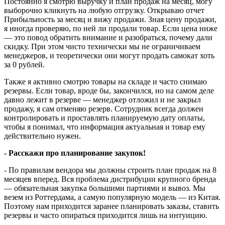
Постоянно я смотрю выручку и план продаж на месяц, могу
выборочно кликнуть на любую отгрузку. Открываю отчет
Прибыльность за месяц и вижу продажи. Зная цену продажи,
я иногда проверяю, по ней ли продали товар. Если цена ниже
— это повод обратить внимание и разобраться, почему дали
скидку. При этом чисто технически мы не ограничиваем
менеджеров, и теоретически они могут продать самокат хоть
за 0 рублей.
Также я активно смотрю товары на складе и часто снимаю
резервы. Если товар, вроде бы, закончился, но на самом деле
давно лежит в резерве — менеджер отложил и не закрыл
продажу, я сам отменяю резерв. Сотрудник всегда должен
контролировать и проставлять планируемую дату оплаты,
чтобы я понимал, что информация актуальная и товар ему
действительно нужен.
- Расскажи про планирование закупок!
- По правилам вендора мы должны строить план продаж на 8
месяцев вперед. Вся проблема дистрибуции крупного бренда
— обязательная закупка большими партиями и вывоз. Мы
везем из Роттердама, а самую популярную модель — из Китая.
Поэтому нам приходится заранее планировать заказы, ставить
резервы и часто опираться приходится лишь на интуицию.