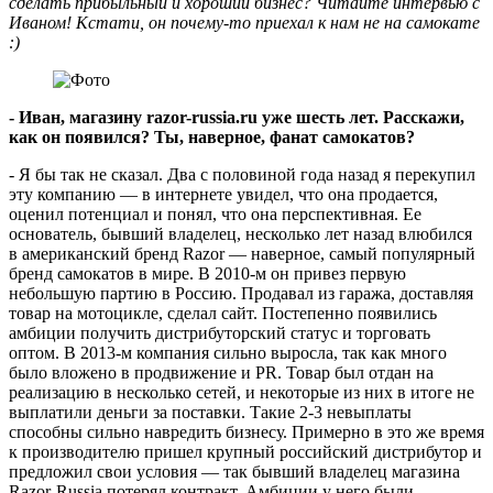
сделать прибыльный и хороший бизнес? Читайте интервью с
Иваном! Кстати, он почему-то приехал к нам не на самокате
:)
- Иван, магазину razor-russia.ru уже шесть лет. Расскажи,
как он появился? Ты, наверное, фанат самокатов?
- Я бы так не сказал. Два с половиной года назад я перекупил
эту компанию — в интернете увидел, что она продается,
оценил потенциал и понял, что она перспективная. Ее
основатель, бывший владелец, несколько лет назад влюбился
в американский бренд Razor — наверное, самый популярный
бренд самокатов в мире. В 2010-м он привез первую
небольшую партию в Россию. Продавал из гаража, доставляя
товар на мотоцикле, сделал сайт. Постепенно появились
амбиции получить дистрибуторский статус и торговать
оптом. В 2013-м компания сильно выросла, так как много
было вложено в продвижение и PR. Товар был отдан на
реализацию в несколько сетей, и некоторые из них в итоге не
выплатили деньги за поставки. Такие 2-3 невыплаты
способны сильно навредить бизнесу. Примерно в это же время
к производителю пришел крупный российский дистрибутор и
предложил свои условия — так бывший владелец магазина
Razor-Russia потерял контракт. Амбиции у него были