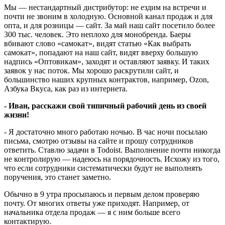
Мы — нестандартный дистрибутор: не ездим на встречи и
почти не звоним в холодную. Основной канал продаж и для
опта, и для розницы — сайт. За май наш сайт посетило более
300 тыс. человек. Это неплохо для монобренда. Баеры
вбивают слово «самокат», видят статью «Как выбрать
самокат», попадают на наш сайт, видят вверху большую
надпись «Оптовикам», заходят и оставляют заявку. И таких
заявок у нас поток. Мы хорошо раскрутили сайт, и
большинство наших крупных контрактов, например, Ozon,
Азбука Вкуса, как раз из интернета.
- Иван, расскажи свой типичный рабочий день из своей
жизни!
- Я достаточно много работаю ночью. В час ночи посылаю
письма, смотрю отзывы на сайте и прошу сотрудников
ответить. Ставлю задачи в Todoist. Выполнение почти никогда
не контролирую — надеюсь на порядочность. Исхожу из того,
что если сотрудники систематически будут не выполнять
поручения, это станет заметно.
Обычно в 9 утра просыпаюсь и первым делом проверяю
почту. От многих ответы уже приходят. Например, от
начальника отдела продаж — я с ним больше всего
контактирую.