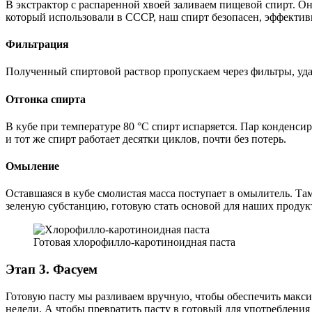
В экстрактор с распаренной хвоей заливаем пищевой спирт. Он 
который использовали в СССР, наш спирт безопасен, эффекти
Фильтрация
Полученный спиртовой раствор пропускаем через фильтры, уда
Отгонка спирта
В кубе при температуре 80 °C спирт испаряется. Пар конденсир
и тот же спирт работает десятки циклов, почти без потерь.
Омыление
Оставшаяся в кубе смолистая масса поступает в омылитель. Т
зеленую субстанцию, готовую стать основой для наших продук
Готовая хлорофилло-каротиноидная паста
Этап 3. Фасуем
Готовую пасту мы разливаем вручную, чтобы обеспечить максим
недели. А чтобы превратить пасту в готовый для употреблени