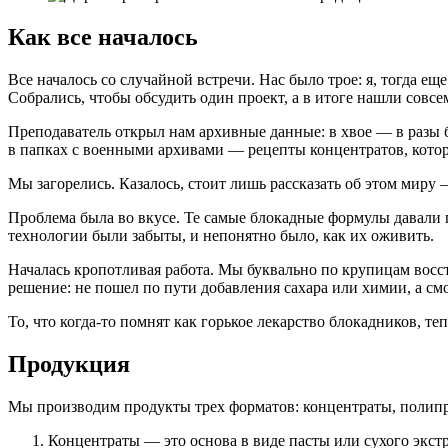
Как все началось
Все началось со случайной встречи. Нас было трое: я, тогда 
Собрались, чтобы обсудить один проект, а в итоге нашли совсе
Преподаватель открыл нам архивные данные: в хвое — в разы б
в папках с военными архивами — рецепты концентратов, котор
Мы загорелись. Казалось, стоит лишь рассказать об этом миру 
Проблема была во вкусе. Те самые блокадные формулы давали 
технологии были забыты, и непонятно было, как их оживить.
Началась кропотливая работа. Мы буквально по крупицам восс
решение: не пошел по пути добавления сахара или химии, а смо
То, что когда-то помнят как горькое лекарство блокадников, т
Продукция
Мы производим продукты трех форматов: концентраты, полип
Концентраты — это основа в виде пасты или сухого экстр