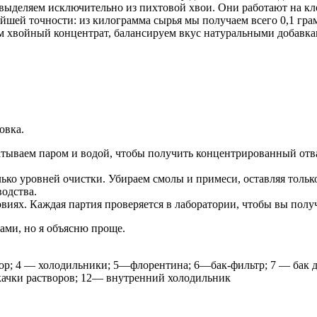
деляем исключительно из пихтовой хвои. Они работают на кле
йшей точности: из килограмма сырья мы получаем всего 0,1 гр
 хвойный концентрат, балансируем вкус натуральными добавкам
овка.
тываем паром и водой, чтобы получить концентрированный отва
ько уровней очистки. Убираем смолы и примеси, оставляя тольк
одства.
виях. Каждая партия проверяется в лаборатории, чтобы вы получ
ами, но я объясню проще.
ор; 4 — холодильники; 5—флорентина; 6—бак-фильтр; 7 — бак д
качки растворов; 12— внутренний холодильник