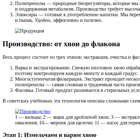
Полипренолы — природные биорегуляторы, которые мы вы
и поддерживая метаболизм. Производство требует высоча
Эликсиры — готовые к употреблению напитки. Мы берем
и пьешь. Удобно, эффективно и полезно.
Производство: от хвои до флакона
Весь процесс состоит из трех этапов: экстракция, очистка и фас
Варка и экстрагирование. Свежую пихтовую хвою обраба
поэтому контролируем каждую минуту и каждый градус.
Многоступенчатая фильтрация. Экстракт проходит нескол
полипренолы — самая сложная и трудоемкая часть произв
Фасовка. Готовый продукт разливается в стерильных усло
В советских учебниках эта технология описана сложными схем
1 — вальцы; 2 — ящик для дробленой хвои; 3 — экстракт
омыления; 10— мерник для щелочи; 11 — насос для пере
Этап 1: Измельчаем и варим хвою