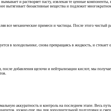
вымывает и растворяет пасту, извлекая те ценные компоненты, к
внее вытягивает биоактивные вещества и подлежит многократно
ляя все механические примеси и частицы. После этого чистый р
уется в холодильнике, снова превращаясь в жидкость, и стекает 
ам, после добавления щелочи и нейтрализации кислот, мы получ
тов.
альную аккуратность и контроль на последнем этапе. Весь путь
я напиток, нужно еще два дня дополнительной подготовки и сме