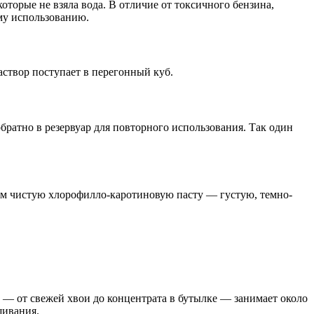
оторые не взяла вода. В отличие от токсичного бензина,
му использованию.
аствор поступает в перегонный куб.
обратно в резервуар для повторного использования. Так один
аем чистую хлорофилло-каротиновую пасту — густую, темно-
 — от свежей хвои до концентрата в бутылке — занимает около
шивания.