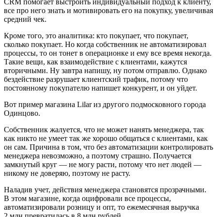
CRM помогает выстроить индивидуальный подход к клиенту,
все про него знать и мотивировать его на покупку, увеличивая
средний чек.
Кроме того, это аналитика: кто покупает, что покупает,
сколько покупает. Но когда собственник не автоматизировал
процессы, то он тонет в операционке и ему все время некогда.
Такие вещи, как взаимодействие с клиентами, кажутся
вторичными. Ну завтра напишу, ну потом отправлю. Однако
бездействие разрушает клиентский трафик, потому что
постоянному покупателю напишет конкурент, и он уйдет.
Вот пример магазина Lilar из другого подмосковного города
Одинцово.
Собственник жалуется, что не может нанять менеджера, так
как никто не умеет так же хорошо общаться с клиентами, как
он сам. Причина в том, что без автоматизации контролировать
менеджера невозможно, а поэтому страшно. Получается
замкнутый круг — не могу расти, потому что нет людей —
никому не доверяю, поэтому не расту.
Наладив учет, действия менеджера становятся прозрачными.
В этом магазине, когда оцифровали все процессы,
автоматизировали розницу и опт, то ежемесячная выручка
2 млн превратилась в 8 млн рублей.