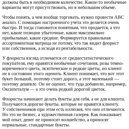
должны быть в необходимом количестве. Какие‑то необычные
варианты могут присутствовать, но в небольшом объеме.
Чтобы понять, а чем вообще торговать, нужно провести АВС
анализ. С помощью настроенного учета это делается очень
быстро. И тогда становится понятным, что продается, а что
нет, какие позиции убыточные, какие максимально
прибыльные, какие средние. Формируется правильная
ассортиментная матрица не потому, что так видит флорист
или собственник, а исходя из рентабельности.
У флориста взгляд отличается от среднестатистического
покупателя, ему нравятся необычные сочетания, розы темно-
коричневого цвета, экзотические и редкие цветы, но клиент
не в состоянии этого оценить. Клиент понимает, что вот этот
букет большой, поэтому стоит дорого, а этот маленький —
поэтому дешевле. Он не оценит, что туда добавили, например,
Оксипеталум — а это очень редкий дорогой цветок.
Флористы начинают делать букеты для себя, а не для клиента.
Получаются дорогие букеты, которые не нравятся клиенту.
У собственников при этом есть иллюзия, что они отличаются.
Но это не бизнес, а художественная галерея. Как показывает
мой опыт, денег не приносит волшебство, а приносят
нормальные, стандартные букеты.