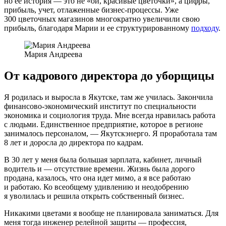
но ее история — это не «ой, красивые цветочки», а цифры,
прибыль, учет, отлаженные бизнес-процессы. Уже
300 цветочных магазинов многократно увеличили свою
прибыль, благодаря Марии и ее структурированному
подходу
.
Мария Андреева
От кадрового директора до уборщицы
Я родилась и выросла в Якутске, там же училась. Закончила
финансово-экономический институт по специальности
экономика и социология труда. Мне всегда нравилась работа
с людьми. Единственное предприятие, которое в регионе
занималось персоналом, — Якутскэнерго. Я проработала там
8 лет и доросла до директора по кадрам.
В 30 лет у меня была большая зарплата, кабинет, личный
водитель и — отсутствие времени. Жизнь была дорого
продана, казалось, что она идет мимо, а я все работаю
и работаю. Ко всеобщему удивлению и неодобрению
я уволилась и решила открыть собственный бизнес.
Никакими цветами я вообще не планировала заниматься. Для
меня тогда инженер релейной защиты — профессия,