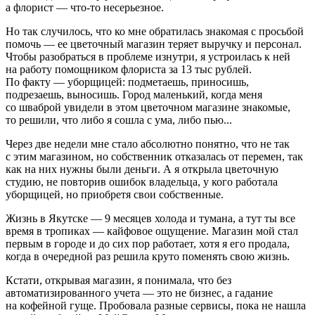
а флорист — что‑то несерьезное.
Но так случилось, что ко мне обратилась знакомая с просьбой
помочь — ее цветочный магазин теряет выручку и персонал.
Чтобы разобраться в проблеме изнутри, я устроилась к ней
на работу помощником флориста за 13 тыс рублей.
По факту — уборщицей: подметаешь, приносишь,
подрезаешь, выносишь. Город маленький, когда меня
со шваброй увидели в этом цветочном магазине знакомые,
то решили, что либо я сошла с ума, либо пью...
Через две недели мне стало абсолютно понятно, что не так
с этим магазином, но собственник отказалась от перемен, так
как на них нужны были деньги. А я открыла цветочную
студию, не повторив ошибок владельца, у кого работала
уборщицей, но приобретя свои собственные.
Жизнь в Якутске — 9 месяцев холода и тумана, а тут ты все
время в тропиках — кайфовое ощущение. Магазин мой стал
первым в городе и до сих пор работает, хотя я его продала,
когда в очередной раз решила круто поменять свою жизнь.
Кстати, открывая магазин, я понимала, что без
автоматизированного учета — это не бизнес, а гадание
на кофейной гуще. Пробовала разные сервисы, пока не нашла