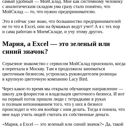
самый удобный — МойСклад. Мне как системному человеку
с аналитическим складом ума сразу стало понятно, что
МойСклад — то, что нужно предпринимателю.
Это я сейчас уже знаю, что большинство предпринимателей
не то что в Excel, они на бумажках ведут учет! А я с тех пор
и сама работаю в МоемСкладе, и учу этому других.
Мария, а Excel — это зеленый или
синий значок?
Серьезное знакомство с сервисом МойСклад произошло, когда
я переехала в Москву. Там я продолжила заниматься
цветочным бизнесом, устроилась руководителем розницы
в крупную цветочную компанию Lacy Bird.
Через какое‑то время мы открыли обучающее направление —
школу для флористов и владельцев цветочного бизнеса. И вот
на первый поток пришли люди с тетрадками в руках
и полным непониманием того, что у них в бизнесе
происходит и что им вообще с ним делать. Тогда я поняла, что
мне надо учить людей считать их собственные деньги.
«Мария, а Excel — это зеленый или синий значок?» Да, такой