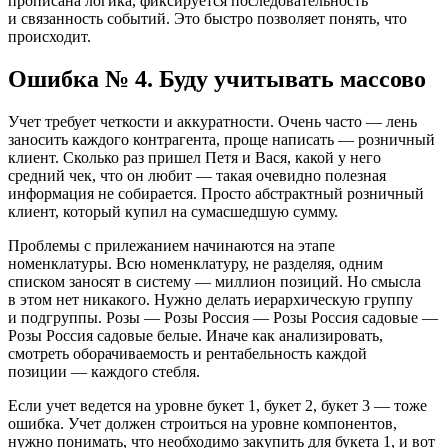
прописана логика, фиксируется последовательность
и связанность событий. Это быстро позволяет понять, что
происходит.
Ошибка № 4. Буду учитывать массово
Учет требует четкости и аккуратности. Очень часто — лень
заносить каждого контрагента, проще написать — розничный
клиент. Сколько раз пришел Петя и Вася, какой у него
средний чек, что он любит — такая очевидно полезная
информация не собирается. Просто абстрактный розничный
клиент, который купил на сумасшедшую сумму.
Проблемы с прилежанием начинаются на этапе
номенклатуры. Всю номенклатуру, не разделяя, одним
списком заносят в систему — миллион позиций. Но смысла
в этом нет никакого. Нужно делать иерархическую группу
и подгруппы. Розы — Розы Россия — Розы Россия садовые —
Розы Россия садовые белые. Иначе как анализировать,
смотреть оборачиваемость и рентабельность каждой
позиции — каждого стебля.
Если учет ведется на уровне букет 1, букет 2, букет 3 — тоже
ошибка. Учет должен строиться на уровне компонентов,
нужно понимать, что необходимо закупить для букета 1, и вот