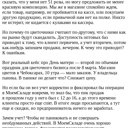
сказать, что у меня нет 51 розы, но могу предложить не менее
красивую композицию. Мы же в магазине спокойно ждем,
если товар, например, не пробивается на кассе, или покупаем
другую продукцию, если привычной нам нет на полке. Никто
не истерит, не кидается с кулаками на кассира.
Но почему‑то цветочники считают по‑другому, что с ними как
на рынке будут скандалить. Доступность оптовых баз
приводит к тому, что клиент первичен, а учет вторичен, потом
как‑нибудь запишем продажи, вечером. К чему это приводит?
К ошибкам.
Вот реальный кейс про День матери — второй по объемам
праздник для цветочного бизнеса после 8 марта. Магазин
цветов в Чебоксарах, 10 утра — мало заказов. У владельца
паника. В панике он делает что? Снижает цену.
Но если бы он вел учет корректно и фиксировал бы операции
в МоемСкладе вовремя, то знал бы, что пик продаж
в прошлом году у него был с 12 до 16, а до этого времени
клиенты просто еще спят. В итоге люди просыпаются, а тут
еще и скидки, но предприниматель ничего не заработал.
Зачем учет? Чтобы не паниковать и не совершать
необдуманных действий. В МоемСкладе очень хорошо