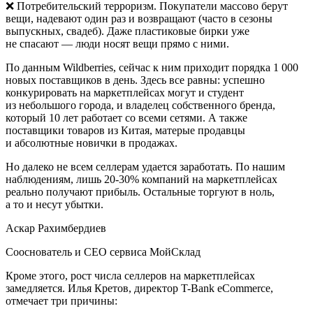
❌
Потребительский терроризм.
Покупатели массово берут
вещи, надевают один раз и возвращают (часто в сезоны
выпускных, свадеб). Даже пластиковые бирки уже
не спасают — люди носят вещи прямо с ними.
По данным Wildberries, сейчас к ним приходит порядка 1 000
новых поставщиков в день. Здесь все равны: успешно
конкурировать на маркетплейсах могут и студент
из небольшого города, и владелец собственного бренда,
который 10 лет работает со всеми сетями. А также
поставщики товаров из Китая, матерые продавцы
и абсолютные новички в продажах.
Но далеко не всем селлерам удается заработать. По нашим
наблюдениям, лишь 20-30% компаний на маркетплейсах
реально получают прибыль. Остальные торгуют в ноль,
а то и несут убытки.
Аскар Рахимбердиев
Сооснователь и СЕО сервиса МойСклад
Кроме этого, рост числа селлеров на маркетплейсах
замедляется. Илья Кретов, директор T-Bank eCommerce,
отмечает три причины: