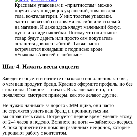
Красивым упаковкам и «приятностям» можно
поучиться у продавцов украшений, товаров для
тела, кожгалантереи. У них толстые упаковки,
часто с визиткой со словами спасибо или ссылкой
на магазин. И даже здесь кладут маленький бонус,
пусть и в виде наклейки. Потому что они знают:
товар будут дарить или просто сам покупатель
останется доволен заботой. Также часто
встречаются вкладыши с подписью вроде
«Упаковал Алексей с любовью»
Шаг 4. Начать вести соцсети
Заведите соцсети и начните с базового наполнения: кто вы,
о чем ваш продукт, бренд. Красиво оформите профиль, но без
фанатизма. Главное — начать. Выкладывайте то, что
появляется, смотрите примеры, как это делают другие.
Не нужно нанимать за дорого СММ-щика, они часто
не стремятся узнать ваш бренд и проникнуться им,
вы справитесь сами. Потребуется первое время уделять этому
от 2–4 часов в неделю. Встанете на ноги — займетесь всерьез.
А пока прибегните к помощи различных нейронок, которые
упрощают работу с контентом.