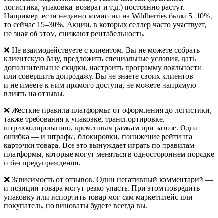
логистика, упаковка, возврат и т.д.) постоянно растут.
Например, если недавно комиссии на Wildberries были 5–10%,
то сейчас 15–30%. Акции, в которых селлер часто участвует,
не зная об этом, снижают рентабельность.
❌
Не взаимодействуете с клиентом.
Вы не можете собрать
клиентскую базу, предложить специальные условия, дать
дополнительные скидки, настроить программу лояльности
или совершить допродажу. Вы не знаете своих клиентов
и не имеете к ним прямого доступа, не можете напрямую
влиять на отзывы.
❌
Жесткие правила платформы:
от оформления до логистики,
также требования к упаковке, транспортировке,
штрихкодированию, временным рамкам при завозе. Одна
ошибка — и штрафы, блокировки, понижение рейтинга
карточки товара. Все это вынуждает играть по правилам
платформы, которые могут меняться в одностороннем порядке
и без предупреждения.
❌
Зависимость от отзывов.
Один негативный комментарий —
и позиции товара могут резко упасть. При этом повредить
упаковку или испортить товар мог сам маркетплейс или
покупатель, но виноваты будете всегда вы.