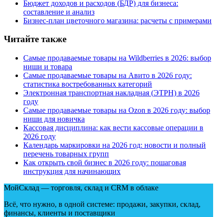
Бюджет доходов и расходов
(
БДР) для бизнеса:
составление и анализ
Бизнес-план цветочного магазина: расчеты с примерами
Читайте также
Самые продаваемые товары на Wildberries в 2026: выбор
ниши и товара
Самые продаваемые товары на Авито в 2026 году:
статистика востребованных категорий
Электронная транспортная накладная
(
ЭТРН) в 2026
году
Самые продаваемые товары на Ozon в 2026 году: выбор
ниши для новичка
Кассовая дисциплина: как вести кассовые операции в
2026 году
Календарь маркировки на 2026 год: новости и полный
перечень товарных групп
Как открыть свой бизнес в 2026 году: пошаговая
инструкция для начинающих
МойСклад — торговля, склад и CRM в облаке
Всё, что нужно, в одной системе: продажи, закупки, склад,
финансы, клиенты и поставщики