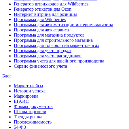
Генератор штрихкодов для Wildberries
Генератор этикеток для Ozon
Интернет-витрина для розницы
Программа для Wildberries
Программа для автоматизации интернет-магазина
Программа для автосервиса
Программа для магазина продуктов
Программа для строительного магазина
Программа для торговли на маркетплейсах
Программа для учета продаж
Программа для учета расходников
Программа учета для швейного производства
Сервис финансового учета
Блог
Маркетплейсы
Истории успеха
Маркировка
ЕГАИС
Формы документов
Школа торговли
Тренды рынка
Прослеживаемость
54-ФЗ