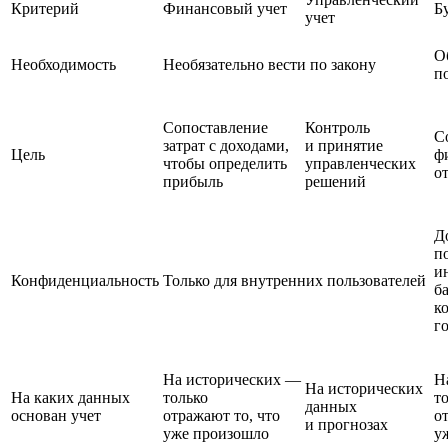
Критерий
Финансовый учет
Б
учет
О
Необходимость
Необязательно вести по закону
п
Сопоставление
Контроль
С
затрат с доходами,
и принятие
Цель
ф
чтобы определить
управленческих
о
прибыль
решений
Д
п
и
Конфиденциальность
Только для внутренних пользователей
б
к
г
На исторических —
Н
На исторических
На каких данных
только
т
данных
основан учет
отражают то, что
о
и прогнозах
уже произошло
у