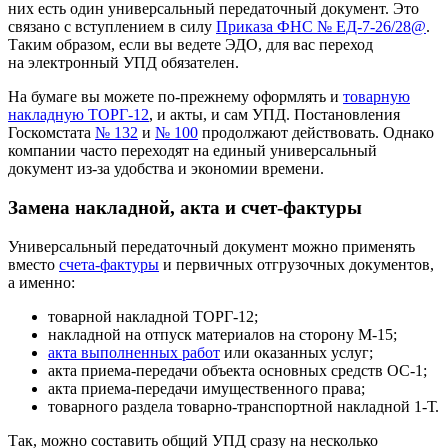
них есть один универсальный передаточный документ. Это
связано с вступлением в силу
Приказа ФНС № ЕД‑7‑26/28@
.
Таким образом, если вы ведете ЭДО, для вас переход
на электронный УПД обязателен.
На бумаге вы можете по‑прежнему оформлять и
товарную
накладную ТОРГ-12
, и акты, и сам УПД. Постановления
Госкомстата
№ 132
и
№ 100
продолжают действовать. Однако
компании часто переходят на единый универсальный
документ из‑за удобства и экономии времени.
Замена накладной, акта и счет‑фактуры
Универсальный передаточный документ можно применять
вместо
счета‑фактуры
и первичных отгрузочных документов,
а именно:
товарной накладной ТОРГ-12;
накладной на отпуск материалов на сторону М-15;
акта выполненных работ
или оказанных услуг;
акта приема‑передачи объекта основных средств ОС-1;
акта приема‑передачи имущественного права;
товарного раздела товарно-транспортной накладной 1-Т.
Так, можно составить общий УПД сразу на несколько