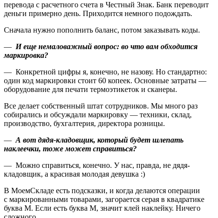
перевода с расчетного счета в Честный Знак. Банк переводит
деньги примерно день. Приходится немного подождать.
Cначала нужно пополнить баланс, потом заказывать коды.
—
И еще немаловажный вопрос: во что вам обходится
маркировка?
— Конкретной цифры я, конечно, не назову. Но стандартно:
один код маркировки стоит 60 копеек. Основные затраты —
оборудование для печати термоэтикеток и сканеры.
Все делает собственный штат сотрудников. Мы много раз
собирались и обсуждали маркировку — техники, склад,
производство, бухгалтерия, директора розницы.
—
А вот дядя-кладовщик, который будет шлепать
наклеечки, тоже может справиться?
— Можно справиться, конечно. У нас, правда, не дядя-
кладовщик, а красивая молодая девушка :)
В МоемСкладе есть подсказки, и когда делаются операции
с маркированными товарами, загорается серая в квадратике
буква М. Если есть буква М, значит клей наклейку. Ничего
сложного.