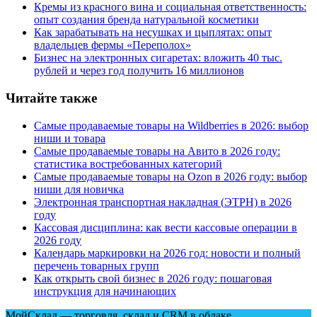
Кремы из красного вина и социальная ответственность:
опыт создания бренда натуральной косметики
Как зарабатывать на несушках и цыплятах: опыт
владельцев фермы
«
Переполох»
Бизнес на электронных сигаретах: вложить 40 тыс.
рублей и через год получить 16 миллионов
Читайте также
Самые продаваемые товары на Wildberries в 2026: выбор
ниши и товара
Самые продаваемые товары на Авито в 2026 году:
статистика востребованных категорий
Самые продаваемые товары на Ozon в 2026 году: выбор
ниши для новичка
Электронная транспортная накладная
(
ЭТРН) в 2026
году
Кассовая дисциплина: как вести кассовые операции в
2026 году
Календарь маркировки на 2026 год: новости и полный
перечень товарных групп
Как открыть свой бизнес в 2026 году: пошаговая
инструкция для начинающих
МойСклад — торговля, склад и CRM в облаке