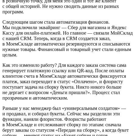
в розничную точку, для меня это один и тот же клиент
с общей историей. Не нужно сводить данные из разных
программ.
Следующим шагом стала автоматизация финансов.
Мы подключили эквайринг — Сбер для магазина и Яндекс
Кассу для онлайн-платежей. Но главное — связали МойСклад
с нашей CRM. Теперь, когда в CRM создается заказ,
в МоемСкладе автоматически резервируются и списываются
нужные товары. Финансовый и товарный учет стали единым
целым.
Как это изменило работу? Для каждого заказа система сама
генерирует платежную ссылку или QR-код. После оплаты
клиентом счета в МоемСкладе автоматически фиксируется
платеж, заказ переходит в статус «Оплачено», и флористу
поступает задача на сборку букета. Никто никого больше
не дергает с вопросом «Деньги пришли?». Процесс стал
прозрачным и автоматическим.
Раньше у нас менеджер был «универсальным солдатом» —
и продавал, и собирал букеты. Сейчас мы разделили эти
функции, наняли флористов. Флористы работают
в МоемСкладе и отслеживают сборку по этапам: сначала
берут заказы со статусом «Передан на сборку», а когда букет
собран — меняют статус на «Букет собран и готов