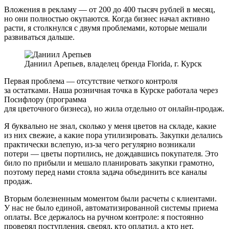
Вложения в рекламу — от 200 до 400 тысяч рублей в месяц,
но они полностью окупаются. Когда бизнес начал активно
расти, я столкнулся с двумя проблемами, которые мешали
развиваться дальше.
Даниил Арепьев, владелец бренда Florida, г. Курск
Первая проблема
— отсутствие четкого контроля
за остатками. Наша розничная точка в Курске работала через
Посифлору (программа
для цветочного бизнеса), но жила отдельно от онлайн-продаж.
Я буквально не знал, сколько у меня цветов на складе, какие
из них свежие, а какие пора утилизировать. Закупки делались
практически вслепую, из-за чего регулярно возникали
потери — цветы портились, не дождавшись покупателя. Это
било по прибыли и мешало планировать закупки грамотно,
поэтому перед нами стояла задача объединить все каналы
продаж.
Вторым
болезненным моментом были расчеты с клиентами.
У нас не было единой, автоматизированной системы приема
оплаты. Все держалось на ручном контроле: я постоянно
проверял поступления, сверял, кто оплатил, а кто нет,