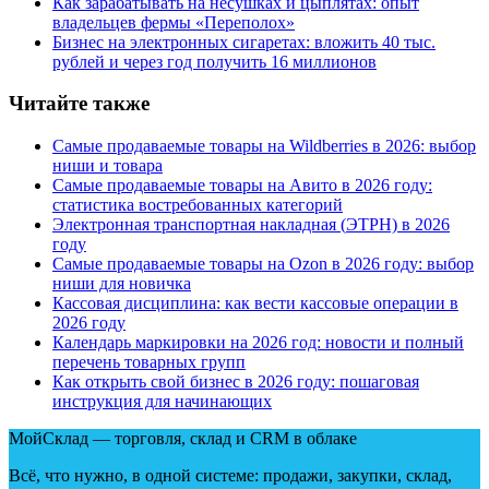
Как зарабатывать на несушках и цыплятах: опыт
владельцев фермы
«
Переполох»
Бизнес на электронных сигаретах: вложить 40 тыс.
рублей и через год получить 16 миллионов
Читайте также
Самые продаваемые товары на Wildberries в 2026: выбор
ниши и товара
Самые продаваемые товары на Авито в 2026 году:
статистика востребованных категорий
Электронная транспортная накладная
(
ЭТРН) в 2026
году
Самые продаваемые товары на Ozon в 2026 году: выбор
ниши для новичка
Кассовая дисциплина: как вести кассовые операции в
2026 году
Календарь маркировки на 2026 год: новости и полный
перечень товарных групп
Как открыть свой бизнес в 2026 году: пошаговая
инструкция для начинающих
МойСклад — торговля, склад и CRM в облаке
Всё, что нужно, в одной системе: продажи, закупки, склад,