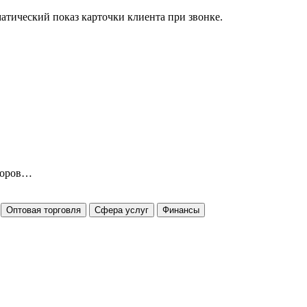
матический показ карточки клиента при звонке.
оворов…
Оптовая торговля
Сфера услуг
Финансы