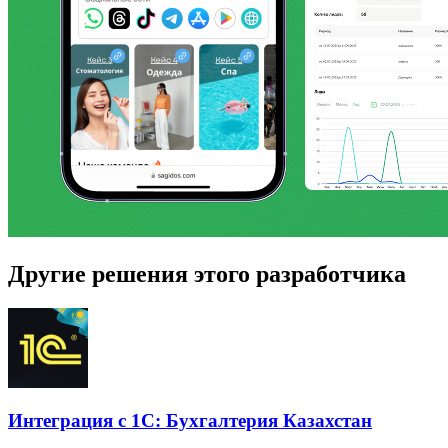
Другие решения этого разработчика
Интеграция с 1С: Бухгалтерия Казахстан