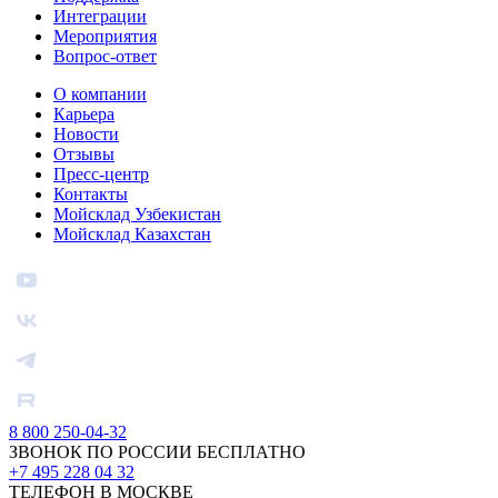
Интеграции
Мероприятия
Вопрос-ответ
О компании
Карьера
Новости
Отзывы
Пресс-центр
Контакты
Мойсклад Узбекистан
Мойсклад Казахстан
8 800 250-04-32
ЗВОНОК ПО РОССИИ БЕСПЛАТНО
+7 495 228 04 32
ТЕЛЕФОН В МОСКВЕ