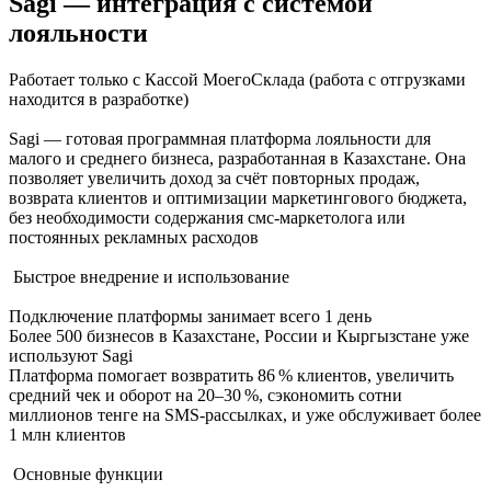
Sagi — интеграция с системой
лояльности
Работает только с Кассой МоегоСклада (работа с отгрузками
находится в разработке)
Sagi — готовая программная платформа лояльности для
малого и среднего бизнеса, разработанная в Казахстане. Она
позволяет увеличить доход за счёт повторных продаж,
возврата клиентов и оптимизации маркетингового бюджета,
без необходимости содержания смс-маркетолога или
постоянных рекламных расходов
️ Быстрое внедрение и использование
Подключение платформы занимает всего 1 день
Более 500 бизнесов в Казахстане, России и Кыргызстане уже
используют Sagi
Платформа помогает возвратить 86 % клиентов, увеличить
средний чек и оборот на 20–30 %, сэкономить сотни
миллионов тенге на SMS-рассылках, и уже обслуживает более
1 млн клиентов
️ Основные функции