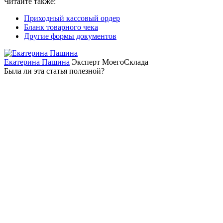
Читайте также:
Приходный кассовый ордер
Бланк товарного чека
Другие формы документов
Екатерина Пашина
Эксперт МоегоСклада
Была ли эта статья полезной?