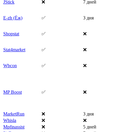
JStick
❌
7 дней
E-zh (Ёж)
✅
3 дня
Shopstat
✅
❌
Stat4market
✅
❌
Wbcon
✅
❌
MP Boost
✅
❌
MarketRun
❌
3 дня
Whisla
❌
❌
Mpfinassist
❌
5 дней