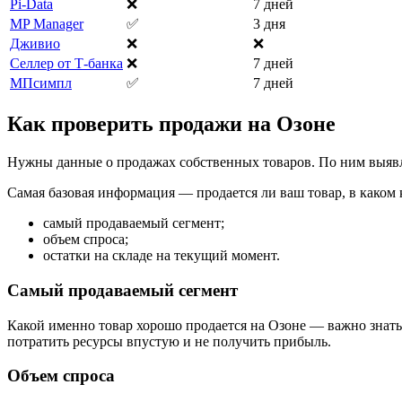
Pi-Data
❌
7 дней
MP Маnager
✅
3 дня
Дживио
❌
❌
Селлер от Т-банка
❌
7 дней
МПсимпл
✅
7 дней
Как проверить продажи на Озоне
Нужны данные о продажах собственных товаров. По ним выяв
Самая базовая информация — продается ли ваш товар, в каком к
самый продаваемый сегмент;
объем спроса;
остатки на складе на текущий момент.
Самый продаваемый сегмент
Какой именно товар хорошо продается на Озоне — важно знать
потратить ресурсы впустую и не получить прибыль.
Объем спроса