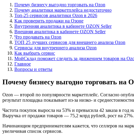
Почему бизнесу выгодно торговать на Ozon
Почему аналитики маркетплейса недостаточно
Топ-25 сервисов аналитики Ozon в 2026
Как проверить продажи на Озоне
Внутренняя аналитика в кабинете OZON Seller
Внешняя аналитика в кабинете OZON Seller
Что продавать на Ozon
ТОП 25 лучших сервисов для внешнего анализа Ozon
Сервисы для внутреннего анализа Ozon
Как выбрать сервис
МойСклад поможет следить за движением товаров на Oz
Главное
Вопросы и ответы
Почему бизнесу выгодно торговать на 
Ozon — второй по популярности маркетплейс. Согласно опубли
результат площадка показывает из-за низко- и среднестоимостн
Частота покупок выросла на 53% и превысила 42 заказа в год 
Выручка от продажи товаров — 75,2 млрд рублей, рост на 27%.
Начинающим предпринимателям кажется, что селлеров на марке
увеличивая список сервисов.