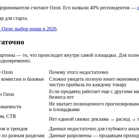
дприниматели считают Ozon. Его назвали 40% респондентов —
р для старта.
 Ozon: выбор ниши в 2026
.
таточно
 картины — то, что происходит внутри самой площадки. Для по
 одновременно.
е Ozon
Почему этого недостаточно
, комиссии и базовые
Сложно увидеть полную юнит-экономику: 
чистую прибыль по каждому товару
Если продавец работает еще с другими 
и Ozon
бизнеса нет
Не хватает полноценного прогнозировани
чиваемости
и площадками
ям, CTR
Нет единой связки: реклама → расход → 
тов и трендов
Данных недостаточно для глубокого анал
ы по разным разделам
Данные разрознены — продавцам приходи