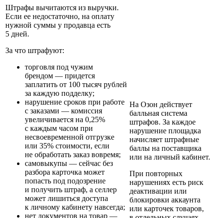
Штрафы вычитаются из выручки.
Если ее недостаточно, на оплату
нужной суммы у продавца есть
5 дней.
За что штрафуют:
торговля под чужим
брендом
— придется
заплатить от 100 тысяч рублей
за каждую подделку;
нарушение сроков при работе
На Озон действует
с заказами
— комиссия
балльная система
увеличивается на 0,25%
штрафов. За каждое
с каждым часом при
нарушение площадка
несвоевременной отгрузке
начисляет штрафные
или 35% стоимости, если
баллы на поставщика
не обработать заказ вовремя;
или на личный кабинет.
самовыкупы
— сейчас без
разбора карточка может
При повторных
попасть под подозрение
нарушениях есть риск
и получить штраф, а селлер
деактивации или
может лишиться доступа
блокировки аккаунта
к личному кабинету навсегда;
или карточек товаров,
нет документов на товар
—
в отдельных случаях —