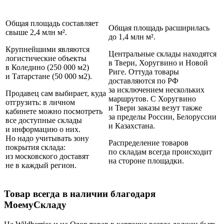
Общая площадь составляет
Общая площадь расширилась
свыше 2,4 млн м².
до 1,4 млн м².
Крупнейшими являются
Центральные склады находятся
логистические объекты
в Твери, Хоругвино и Новой
в Коледино (250 000 м2)
Риге. Оттуда товары
и Татарстане (50 000 м2).
доставляются по РФ
за исключением нескольких
Продавец сам выбирает, куда
маршрутов. С Хоругвино
отгрузить: в личном
и Твери заказы везут также
кабинете можно посмотреть
за пределы России, Белоруссии
все доступные склады
и Казахстана.
и информацию о них.
Но надо учитывать зону
Распределение товаров
покрытия склада:
по складам всегда происходит
из московского доставят
на стороне площадки.
не в каждый регион.
Товар всегда в наличии благодаря
МоемуСкладу