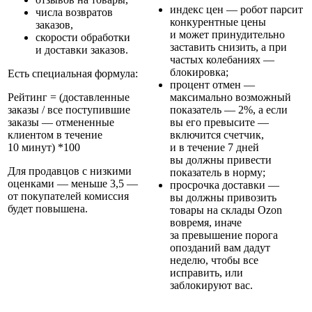
индекс цен
— робот парсит
числа возвратов
конкурентные цены
заказов,
и может принудительно
скорости обработки
заставить снизить, а при
и доставки заказов.
частых колебаниях —
блокировка;
Есть специальная формула:
процент отмен
—
Рейтинг = (доставленные
максимально возможный
заказы / все поступившие
показатель — 2%, а если
заказы — отмененные
вы его превысите —
клиентом в течение
включится счетчик,
10 минут) *100
и в течение 7 дней
вы должны привести
Для продавцов с низкими
показатель в норму;
оценками — меньше 3,5 —
просрочка доставки
—
от покупателей комиссия
вы должны привозить
будет повышена.
товары на склады Ozon
вовремя, иначе
за превышение порога
опозданий вам дадут
неделю, чтобы все
исправить, или
заблокируют вас.