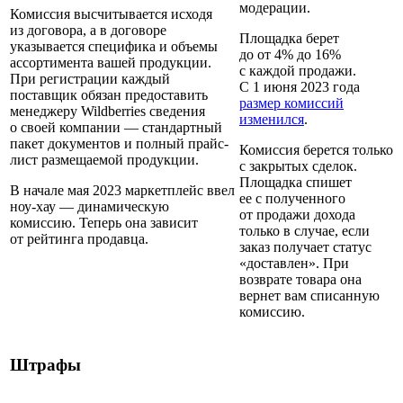
модерации.
Комиссия высчитывается исходя
из договора, а в договоре
Площадка берет
указывается специфика и объемы
до от 4% до 16%
ассортимента вашей продукции.
с каждой продажи.
При регистрации каждый
С 1 июня 2023 года
поставщик обязан предоставить
размер комиссий
менеджеру Wildberries сведения
изменился
.
о своей компании — стандартный
пакет документов и полный прайс-
Комиссия берется только
лист размещаемой продукции.
с закрытых сделок.
Площадка спишет
В начале мая 2023 маркетплейс ввел
ее с полученного
ноу-хау — динамическую
от продажи дохода
комиссию. Теперь она зависит
только в случае, если
от рейтинга продавца.
заказ получает статус
«доставлен». При
возврате товара она
вернет вам списанную
комиссию.
Штрафы