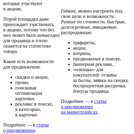
которые участвуют
в акциях.
Гибкие, можно настроить под
свои цели и возможности.
Порой площадка даже
Разные по стоимости, быстрые,
принуждает участвовать
долгосрочные, имиджевые,
в акциях, потому что без
распродажные:
них может быть невыгодно
для продавца и плохо
трафареты,
скажется на статистике
акции,
товара.
витрина,
продвижение в поиске,
Какие есть возможности
баннерная реклама,
для продвижения:
«плюшки» для
покупателей: отзывы
скидки и акции,
за баллы, заявки на скидку,
промо,
беспроцентная рассрочка,
поисковая
бонусы продавца.
оптимизация
карточки,
Подробнее — в
статье
реклама: в поиске,
о продвижении
в категории,
на маркетплейсах
.
в карточке.
Подробнее — в
статье
о продвижении