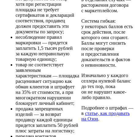
хотя при регистрации
расторжения договора
площадка не требует
с маркетплейсом.
сертификатов и деклараций
соответствия, продавец
Система гибкая:
должен предоставить эти
у некоторых баллов есть
документы по запросу;
срок действия, после
несоблюдение правил
которого они сгорают.
маркировки
— придется
Баллы могут снизить
заплатить 1,5 тысяч рублей
после проверки
за каждую неправильную
и предоставления
товарную единицу;
доказательств и фактов
товар не соответствует
о невиновности.
заявленным
Изначально у каждого
характеристикам
— площадка
селлера нулевой баланс
расценивает ситуацию как
до тех пор, пока
обман клиентов и штрафует
он не нарушит какое-
на 35% от стоимости, а при
либо правило.
многократном нарушении
блокирует личный кабинет;
Подробнее о штрафах —
продажа запрещенных
в
статье, как продавать
изделий
— за возврат
на Озон
.
продавцу каждой единицы
придется заплатить 50 рублей
плюс затраты на логистику;
передача контактов