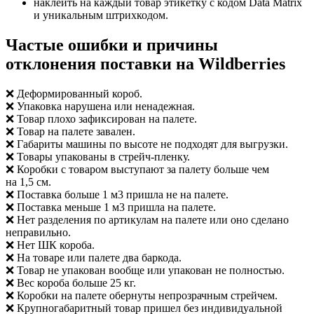
наклеить на каждый товар этикетку с кодом Data Matrix
и уникальным штрихкодом.
Частые ошибки и причины
отклонения поставки на Wildberries
❌ Деформированный короб.
❌ Упаковка нарушена или ненадежная.
❌ Товар плохо зафиксирован на палете.
❌ Товар на палете завален.
❌ Габариты машины по высоте не подходят для выгрузки.
❌ Товары упакованы в стрейч-пленку.
❌ Коробки с товаром выступают за палету больше чем
на 1,5 см.
❌ Поставка больше 1 м3 пришла не на палете.
❌ Поставка меньше 1 м3 пришла на палете.
❌ Нет разделения по артикулам на палете или оно сделано
неправильно.
❌ Нет ШК короба.
❌ На товаре или палете два баркода.
❌ Товар не упакован вообще или упакован не полностью.
❌ Вес короба больше 25 кг.
❌ Коробки на палете обернуты непрозрачным стрейчем.
❌ Крупногабаритный товар пришел без индивидуальной