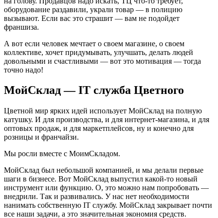
на голову. Продавцов надо искать, ТЦ что-то требует,
оборудование раздавили, украли товар — в полицию
вызывают. Если вас это страшит — вам не подойдет
франшиза.
А вот если человек мечтает о своем магазине, о своем
коллективе, хочет придумывать, улучшать, делать людей
довольными и счастливыми — вот это мотивация — тогда
точно надо!
МойСклад — IT служба Цветного
Цветной мир ярких идей использует МойСклад на полную
катушку. И для производства, и для интернет-магазина, и для
оптовых продаж, и для маркетплейсов, ну и конечно для
розницы и франчайзи.
Мы росли вместе с МоимСкладом.
МойСклад был небольшой компанией, и мы делали первые
шаги в бизнесе. Вот МойСклад выпустил какой-то новый
инструмент или функцию. О, это можно нам попробовать —
внедрили. Так и развивались. У нас нет необходимости
нанимать собственную IT службу. МойСклад закрывает почти
все наши задачи, а это значительная экономия средств.