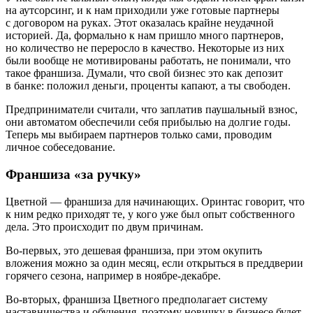
на аутсорсинг, и к нам приходили уже готовые партнеры
с договором на руках. Этот оказалась крайне неудачной
историей. Да, формально к нам пришло много партнеров,
но количество не переросло в качество. Некоторые из них
были вообще не мотивированы работать, не понимали, что
такое франшиза. Думали, что свой бизнес это как депозит
в банке: положил деньги, проценты капают, а ты свободен.
Предприниматели считали, что заплатив паушальный взнос,
они автоматом обеспечили себя прибылью на долгие годы.
Теперь мы выбираем партнеров только сами, проводим
личное собеседование.
Франшиза «за ручку»
Цветной — франшиза для начинающих. Оринтас говорит, что
к ним редко приходят те, у кого уже был опыт собственного
дела. Это происходит по двум причинам.
Во-первых, это дешевая франшиза, при этом окупить
вложения можно за один месяц, если открыться в преддверии
горячего сезона, например в ноябре-декабре.
Во-вторых, франшиза Цветного предполагает систему
наставничества и обучения, поэтому новичку в бизнесе будет