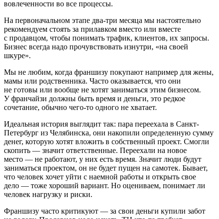
вовлеченности во все процессы.
На первоначальном этапе два-три месяца мы настоятельно
рекомендуем стоять за прилавком вместо или вместе
с продавцом, чтобы понимать трафик, клиентов, их запросы.
Бизнес всегда надо прочувствовать изнутри, «на своей
шкуре».
Мы не любим, когда франшизу покупают например для жены,
мамы или родственника. Часто оказывается, что они
не готовы или вообще не хотят заниматься этим бизнесом.
У франчайзи должны быть время и деньги, это редкое
сочетание, обычно чего-то одного не хватает.
Идеальная история выглядит так: пара переехала в Санкт-
Петербург из Челябинска, они накопили определенную сумму
денег, которую хотят вложить в собственный проект. Смогли
скопить — значит ответственные. Переехали на новое
место — не работают, у них есть время. Значит люди будут
заниматься проектом, он не будет пущен на самотек. Бывает,
что человек хочет уйти с наемной работы и открыть свое
дело — тоже хороший вариант. Но оцениваем, понимает ли
человек нагрузку и риски.
Франшизу часто критикуют — за свои деньги купили забот