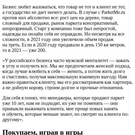
Бизнес любит жаловаться, что товар не тот и клиент не тот,
а государство не дает ничего делать. В случае с ParketMe.ru
против них абсолютно все: рост цен на дерево, товар
сложный для продажи, рынок паркета консервативный,
непрозрачный. Старт у компании тоже был непростой,
надежды на онлайн себя не оправдали. Но несмотря на все
сложности, в 2021 году они увеличили объем продаж
на треть. Если в 2020 году продавали в день 150 кв метров,
то в 2021 — уже 200.
«У российского бизнеса часто мужской менталитет — зажать
в углу и получить все. Мы же предпочитаем женский подход,
когда лучше влюбить в себя — женить, а потом жить долго
и счастливо, получая максимальную взаимную выгоду. Нам
важно нравиться клиенту, мы его рассматриваем как партнера,
а не дойную корову, строим долгие и прочные отношения.
Для себя я понял, что менеджеры, которые продают паркет
уже 10 лет, нам не подходят, их уже не поменять — они
привыкли выжимать клиента, мне проще новых нанять
и обучить, которые меньше знают, но смотрят на клиента по-
другому».
Покупаем, играя в игры