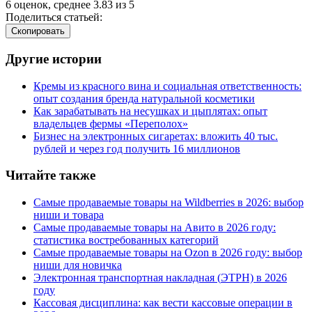
6
оценок, среднее
3.83
из
5
Поделиться статьей:
Cкопировать
Другие истории
Кремы из красного вина и социальная ответственность:
опыт создания бренда натуральной косметики
Как зарабатывать на несушках и цыплятах: опыт
владельцев фермы
«
Переполох»
Бизнес на электронных сигаретах: вложить 40 тыс.
рублей и через год получить 16 миллионов
Читайте также
Самые продаваемые товары на Wildberries в 2026: выбор
ниши и товара
Самые продаваемые товары на Авито в 2026 году:
статистика востребованных категорий
Самые продаваемые товары на Ozon в 2026 году: выбор
ниши для новичка
Электронная транспортная накладная
(
ЭТРН) в 2026
году
Кассовая дисциплина: как вести кассовые операции в