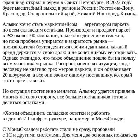
франшизу, открыл шоурум в Санкт‑Петербурге. В 2022 году
будет масштабный выход в регионы России: Ростов‑на‑Дону,
Краснодар, Ставропольский край, Нижний Новгород, Казань.
Альянс хочет стать маркетплейсом — агрегатором паркета
по всем складским остаткам. Производят и продают паркет
в РФ около 100 компаний, такое объединение возможно,
но пока проблема упирается в закрытость рынка —
производители боятся делиться своими данными, каждый
бренд держится за свою долю и не хочет никому ее открывать.
Однако очевидно, что такое объединение пошло бы на пользу
всем участникам рынка. Распространенная ситуация, когда
человеку не хватило трех метров паркета, и он обзванивает
20 шоурумов, а все они звонят одному поставщику, который
этот паркет завозит.
Но ситуация постепенно меняется. Альянсу удается привлечь
многих на свою сторону, все больше поставщиков готовы
делиться остатками.
«Хотим объединить складские остатки и работать
в единой ИТ инфраструктуре, например, в МоемСкладе.
С МоимСкладом работать стали не сразу, пробовали
с 1С и другими системами. Для меня два основных показателя