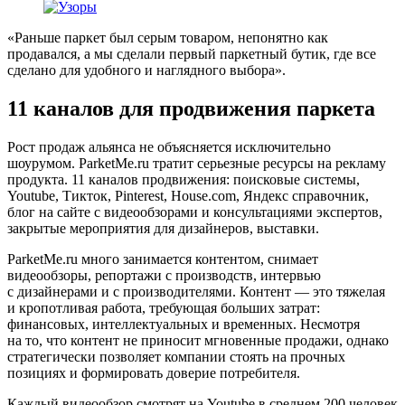
«Раньше паркет был серым товаром, непонятно как
продавался, а мы сделали первый паркетный бутик, где все
сделано для удобного и наглядного выбора».
11 каналов для продвижения паркета
Рост продаж альянса не объясняется исключительно
шоурумом. ParketMe.ru тратит серьезные ресурсы на рекламу
продукта. 11 каналов продвижения: поисковые системы,
Youtube, Тикток, Pinterest, House.com, Яндекс справочник,
блог на сайте с видеообзорами и консультациями экспертов,
закрытые мероприятия для дизайнеров, выставки.
ParketMe.ru много занимается контентом, снимает
видеообзоры, репортажи с производств, интервью
с дизайнерами и с производителями. Контент — это тяжелая
и кропотливая работа, требующая больших затрат:
финансовых, интеллектуальных и временных. Несмотря
на то, что контент не приносит мгновенные продажи, однако
стратегически позволяет компании стоять на прочных
позициях и формировать доверие потребителя.
Каждый видеообзор смотрят на Youtube в среднем 200 человек