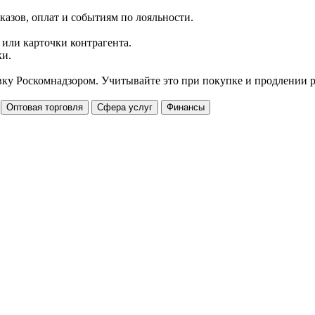
казов, оплат и событиям по лояльности.
 или карточки контрагента.
ки.
овку Роскомнадзором. Учитывайте это при покупке и продлении 
Оптовая торговля
Сфера услуг
Финансы