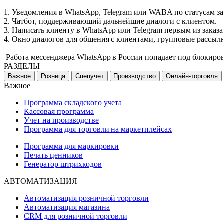
1. Уведомления в WhatsApp, Telegram или WABA по статусам за
2. Чатбот, поддерживающий дальнейшие диалоги с клиентом.
3. Написать клиенту в WhatsApp или Telegram первым из заказа
4. Окно диалогов для общения с клиентами, групповые рассыл
️ Работа мессенджера WhatsApp в России попадает под блокир
РАЗДЕЛЫ
Важное
Розница
Спецучет
Производство
Онлайн-торговля
Важное
Программа складского учета
Кассовая программа
Учет на производстве
Программа для торговли на маркетплейсах
Программа для маркировки
Печать ценников
Генератор штрихкодов
АВТОМАТИЗАЦИЯ
Автоматизация розничной торговли
Автоматизация магазина
CRM для розничной торговли