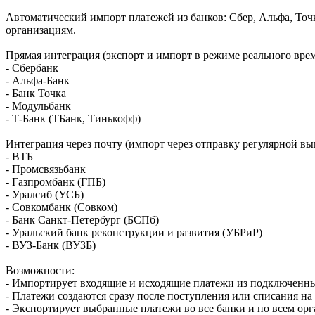
Автоматический импорт платежей из банков: Сбер, Альфа, Точ
организациям.
Прямая интеграция (экспорт и импорт в режиме реального врем
- Сбербанк
- Альфа-Банк
- Банк Точка
- Модульбанк
- Т-Банк (ТБанк, Тинькофф)
Интеграция через почту (импорт через отправку регулярной вып
- ВТБ
- Промсвязьбанк
- Газпромбанк (ГПБ)
- Уралсиб (УСБ)
- Совкомбанк (Совком)
- Банк Санкт-Петербург (БСПб)
- Уральский банк реконструкции и развития (УБРиР)
- ВУЗ-Банк (ВУЗБ)
Возможности:
- Импортирует входящие и исходящие платежи из подключенных
- Платежи создаются сразу после поступления или списания на
- Экспортирует выбранные платежи во все банки и по всем о