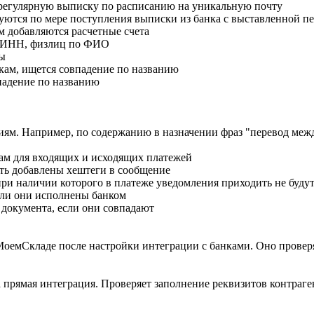
ез регулярную выписку по расписанию на уникальную почту
ируются по мере поступления выписки из банка с выставленной 
м добавляются расчетные счета
о ИНН, физлиц по ФИО
ты
мкам, ищется совпадение по названию
падение по названию
ям. Например, по содержанию в назначении фраз "перевод между
там для входящих и исходящих платежей
ыть добавлены хештеги в сообщение
при наличии которого в платеже уведомления приходить не буду
сли они исполнены банком
 документа, если они совпадают
оемСкладе после настройки интеграции с банками. Оно проверяе
а прямая интеграция. Проверяет заполнение реквизитов контраг