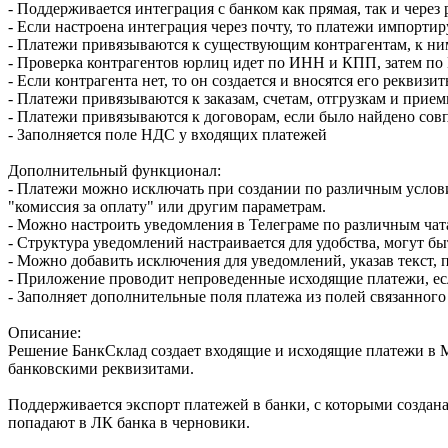
- Поддерживается интеграция с банком как прямая, так и чер
- Если настроена интеграция через почту, то платежи импорт
- Платежи привязываются к существующим контрагентам, к ни
- Проверка контрагентов юрлиц идет по ИНН и КПП, затем п
- Если контрагента нет, то он создается и вносятся его реквизи
- Платежи привязываются к заказам, счетам, отгрузкам и прие
- Платежи привязываются к договорам, если было найдено сов
- Заполняется поле НДС у входящих платежей
Дополнительный функционал:
- Платежи можно исключать при создании по различным услови
"комиссия за оплату" или другим параметрам.
- Можно настроить уведомления в Телеграме по различным ча
- Структура уведомлений настраивается для удобства, могут б
- Можно добавить исключения для уведомлений, указав текст, 
- Приложение проводит непроведенные исходящие платежи, е
- Заполняет дополнительные поля платежа из полей связанного
Описание:
Решение БанкСклад создает входящие и исходящие платежи в М
банковскими реквизитами.
Поддерживается экспорт платежей в банки, с которыми создан
попадают в ЛК банка в черновики.