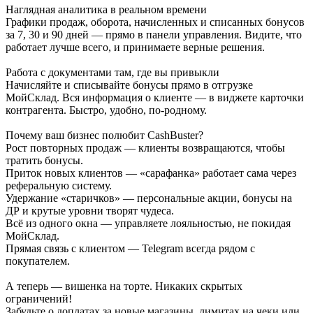
Наглядная аналитика в реальном времени
Графики продаж, оборота, начисленных и списанных бонусов
за 7, 30 и 90 дней — прямо в панели управления. Видите, что
работает лучше всего, и принимаете верные решения.
Работа с документами там, где вы привыкли
Начисляйте и списывайте бонусы прямо в отгрузке
МойСклад. Вся информация о клиенте — в виджете карточки
контрагента. Быстро, удобно, по-родному.
Почему ваш бизнес полюбит CashBuster?
Рост повторных продаж — клиенты возвращаются, чтобы
тратить бонусы.
Приток новых клиентов — «сарафанка» работает сама через
реферальную систему.
Удержание «старичков» — персональные акции, бонусы на
ДР и крутые уровни творят чудеса.
Всё из одного окна — управляете лояльностью, не покидая
МойСклад.
Прямая связь с клиентом — Telegram всегда рядом с
покупателем.
А теперь — вишенка на торте. Никаких скрытых
ограничений!
Забудьте о доплатах за новые магазины, лимитах на чеки или