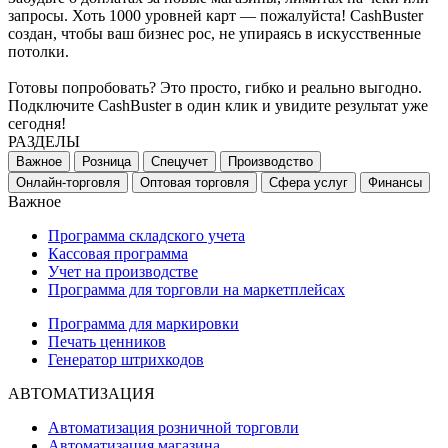
запросы. Хоть 1000 уровней карт — пожалуйста! CashBuster
создан, чтобы ваш бизнес рос, не упираясь в искусственные
потолки.
Готовы попробовать? Это просто, гибко и реально выгодно.
Подключите CashBuster в один клик и увидите результат уже
сегодня!
РАЗДЕЛЫ
Важное
Розница
Спецучет
Производство
Онлайн-торговля
Оптовая торговля
Сфера услуг
Финансы
Важное
Программа складского учета
Кассовая программа
Учет на производстве
Программа для торговли на маркетплейсах
Программа для маркировки
Печать ценников
Генератор штрихкодов
АВТОМАТИЗАЦИЯ
Автоматизация розничной торговли
Автоматизация магазина