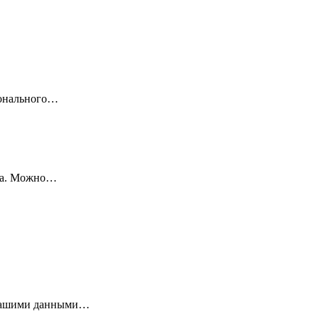
ионального…
ада. Можно…
 вашими данными…