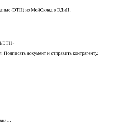
адные (ЭТН) из МойСклад в ЭДиН.
ТН/ЭТН».
я. Подписать документ и отправить контрагенту.
овка…