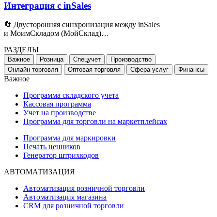
Интеграция с inSales
🔄 Двусторонняя синхронизация между inSales
и МоимСкладом
(
МойСклад)…
РАЗДЕЛЫ
Важное
Розница
Спецучет
Производство
Онлайн-торговля
Оптовая торговля
Сфера услуг
Финансы
Важное
Программа складского учета
Кассовая программа
Учет на производстве
Программа для торговли на маркетплейсах
Программа для маркировки
Печать ценников
Генератор штрихкодов
АВТОМАТИЗАЦИЯ
Автоматизация розничной торговли
Автоматизация магазина
CRM для розничной торговли