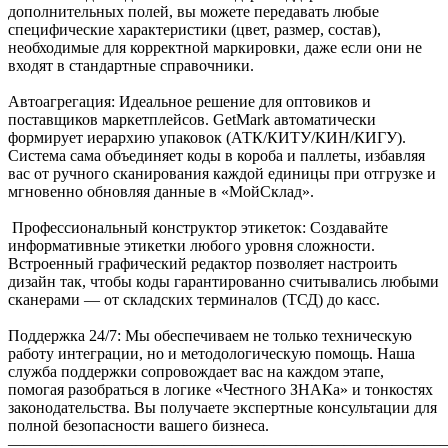
дополнительных полей, вы можете передавать любые
специфические характеристики (цвет, размер, состав),
необходимые для корректной маркировки, даже если они не
входят в стандартные справочники.
Автоагрегация: Идеальное решение для оптовиков и
поставщиков маркетплейсов. GetMark автоматически
формирует иерархию упаковок (АТК/КИТУ/КИН/КИГУ).
Система сама объединяет коды в короба и паллеты, избавляя
вас от ручного сканирования каждой единицы при отгрузке и
мгновенно обновляя данные в «МойСклад».
️ Профессиональный конструктор этикеток: Создавайте
информативные этикетки любого уровня сложности.
Встроенный графический редактор позволяет настроить
дизайн так, чтобы коды гарантированно считывались любыми
сканерами — от складских терминалов (ТСД) до касс.
Поддержка 24/7: Мы обеспечиваем не только техническую
работу интеграции, но и методологическую помощь. Наша
служба поддержки сопровождает вас на каждом этапе,
помогая разобраться в логике «Честного ЗНАКа» и тонкостях
законодательства. Вы получаете экспертные консультации для
полной безопасности вашего бизнеса.
———————————————————————————