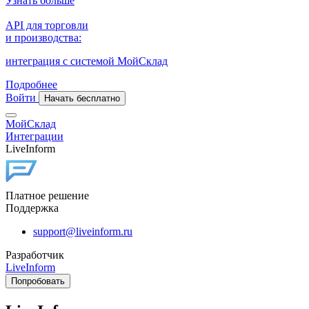
Узнать больше
API для торговли
и производства:
интеграция с системой МойСклад
Подробнее
Войти
Начать бесплатно
МойСклад
Интеграции
LiveInform
Платное решение
Поддержка
support@liveinform.ru
Разработчик
LiveInform
Попробовать