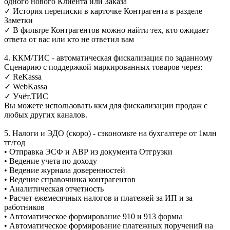
одного нового Клиента или Заказа
✓ История переписки в карточке Контрагента в разделе
Заметки
✓ В фильтре Контрагентов можно найти тех, кто ожидает
ответа от вас или кто не ответил вам
4. ККМ/ТИС - автоматическая фискализация по заданному
Сценарию с поддержкой маркированных товаров через:
✓ ReKassa
✓ WebKassa
✓ Учёт.ТИС
Вы можете использовать ккм для фискализации продаж с
любых других каналов.
5. Налоги и ЭДО (скоро) - сэкономьте на бухгалтере от 1млн
тг/год
• Отправка ЭСФ и АВР из документа Отгрузки
• Ведение учета по доходу
• Ведение журнала доверенностей
• Ведение справочника контрагентов
• Аналитическая отчетность
• Расчет ежемесячных налогов и платежей за ИП и за
работников
• Автоматическое формирование 910 и 913 формы
• Автоматическое формирование платежных поручений на