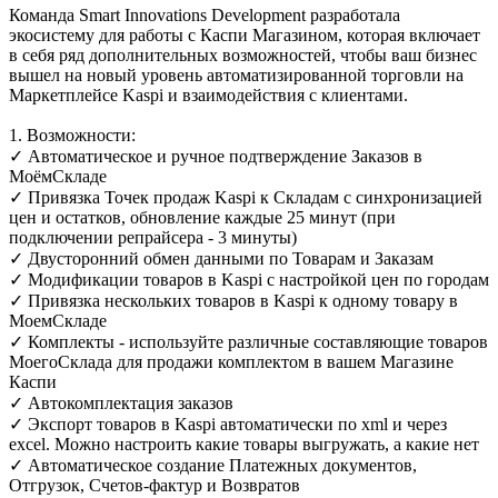
Команда Smart Innovations Development разработала
экосистему для работы с Каспи Магазином, которая включает
в себя ряд дополнительных возможностей, чтобы ваш бизнес
вышел на новый уровень автоматизированной торговли на
Маркетплейсе Kaspi и взаимодействия с клиентами.
1. Возможности:
✓ Автоматическое и ручное подтверждение Заказов в
МоёмСкладе
✓ Привязка Точек продаж Kaspi к Складам с синхронизацией
цен и остатков, обновление каждые 25 минут (при
подключении репрайсера - 3 минуты)
✓ Двусторонний обмен данными по Товарам и Заказам
✓ Модификации товаров в Kaspi с настройкой цен по городам
✓ Привязка нескольких товаров в Kaspi к одному товару в
МоемСкладе
✓ Комплекты - используйте различные составляющие товаров
МоегоСклада для продажи комплектом в вашем Магазине
Каспи
✓ Автокомплектация заказов
✓ Экспорт товаров в Kaspi автоматически по xml и через
excel. Можно настроить какие товары выгружать, а какие нет
✓ Автоматическое создание Платежных документов,
Отгрузок, Счетов-фактур и Возвратов