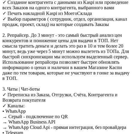
✓ Создание контрагента с данными из Kaspi или проведение
всех Заказов на одного контрагента, выбранного вами
✓ Печать накладной Kaspi из МоегоСклада
✓ Выбор параметров ( сотрудник, отдел, организация, канал
продаж, проект, склад) на которые создавать Заказы
2. Репрайсер. До 3 минут - это самый быстрый анализ цен
конкурентов и понижение цены для выдачи в ТОП. Нет
смысла тратить деньги и делать это раз в 10 и тем более 20
минут, ведь уже через 5 минут можно вылететь из ТОПа. Для
быстрой синхронизации мы используем выделенный сервер.
Использование репрайсера позволяет быстрее обновлять
информацию о ценах и наличии в вашем Магазине Каспи
даже по тем товарам, которые не участвуют в гонке за выдачу
в ТОП.
3. Чаты | Чат-боты
✓ Переписка из Заказа, Отгрузки, Счёта, Контрагента и
Возврата покупателя
✓ Каналы:
• WhatsApp
→ Серый - подключение по QR
→ WhatsApp Business API
→ WhatsApp Cloud Api - прямая интеграция, без провайдера
• Telegram