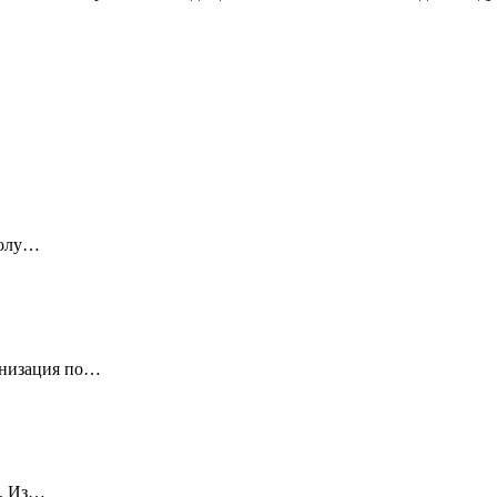
колу…
онизация по…
L. Из…