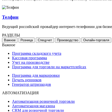
Телфин
Ведущий российский провайдер интернет-телефонии для бизн
РАЗДЕЛЫ
Важное
Розница
Спецучет
Производство
Онлайн-торговля
Важное
Программа складского учета
Кассовая программа
Учет на производстве
Программа для торговли на маркетплейсах
Программа для маркировки
Печать ценников
Генератор штрихкодов
АВТОМАТИЗАЦИЯ
Автоматизация розничной торговли
Автоматизация магазина
CRM для розничной торговли