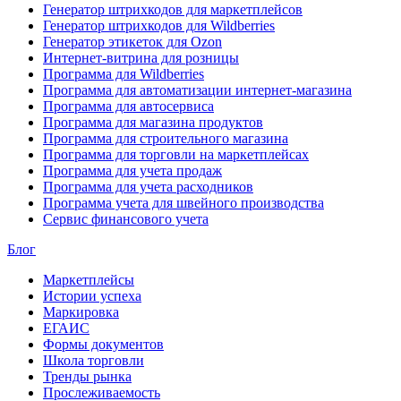
Генератор штрихкодов для маркетплейсов
Генератор штрихкодов для Wildberries
Генератор этикеток для Ozon
Интернет-витрина для розницы
Программа для Wildberries
Программа для автоматизации интернет-магазина
Программа для автосервиса
Программа для магазина продуктов
Программа для строительного магазина
Программа для торговли на маркетплейсах
Программа для учета продаж
Программа для учета расходников
Программа учета для швейного производства
Сервис финансового учета
Блог
Маркетплейсы
Истории успеха
Маркировка
ЕГАИС
Формы документов
Школа торговли
Тренды рынка
Прослеживаемость