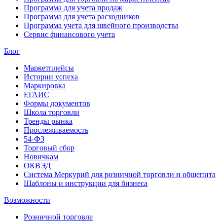
Программа для учета продаж
Программа для учета расходников
Программа учета для швейного производства
Сервис финансового учета
Блог
Маркетплейсы
Истории успеха
Маркировка
ЕГАИС
Формы документов
Школа торговли
Тренды рынка
Прослеживаемость
54-ФЗ
Торговый сбор
Новичкам
ОКВЭД
Система Меркурий для розничной торговли и общепита
Шаблоны и инструкции для бизнеса
Возможности
Розничной торговле