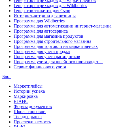
Генератор штрихкодов для маркетплейсов
Генератор штрихкодов для Wildberries
Генератор этикеток для Ozon
Интернет-витрина для розницы
Программа для Wildberries
Программа для автоматизации интернет-магазина
Программа для автосервиса
Программа для магазина продуктов
Программа для строительного магазина
Программа для торговли на маркетплейсах
Программа для учета продаж
Программа для учета расходников
Программа учета для швейного производства
Сервис финансового учета
Блог
Маркетплейсы
Истории успеха
Маркировка
ЕГАИС
Формы документов
Школа торговли
Тренды рынка
Прослеживаемость
54-ФЗ