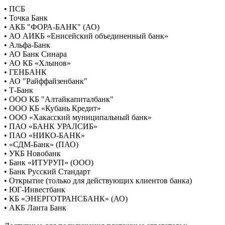
• ПСБ
• Точка Банк
• АКБ "ФОРА-БАНК" (АО)
• АО АИКБ «Енисейский объединенный банк»
• Альфа-Банк
• АО Банк Синара
• АО КБ «Хлынов»
• ГЕНБАНК
• АО "Райффайзенбанк"
• Т-Банк
• ООО КБ "Алтайкапиталбанк"
• ООО КБ «Кубань Кредит»
• ООО «Хакасский муниципальный банк»
• ПАО «БАНК УРАЛСИБ»
• ПАО «НИКО-БАНК»
• «СДМ-Банк» (ПАО)
• УКБ Новобанк
• Банк «ИТУРУП» (ООО)
• Банк Русский Стандарт
• Открытие (только для действующих клиентов банка)
• ЮГ-Инвестбанк
• КБ «ЭНЕРГОТРАНСБАНК» (АО)
• АКБ Ланта Банк