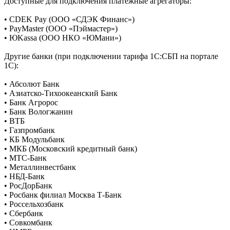
Доступные для подключения платежные агрегаторы:
• CDEK Pay (ООО «СДЭК Финанс»)
• PayMaster (ООО «Пэймастер»)
• ЮKassa (ООО НКО «ЮМани»)
Другие банки (при подключении тарифа 1С:СБП на портале
1С):
• Абсолют Банк
• Азиатско-Тихоокеанский Банк
• Банк Агророс
• Банк Вологжанин
• ВТБ
• Газпромбанк
• КБ Модульбанк
• МКБ (Московский кредитный банк)
• МТС-Банк
• Металлинвестбанк
• НБД-Банк
• РосДорБанк
• Росбанк филиал Москва Т-Банк
• Россельхозбанк
• Сбербанк
• Совкомбанк