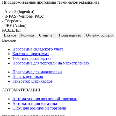
Пподдерживаемые протоколы терминалов эквайринга
- Arcus2 (Ingenico)
- INPAS (Verifone, PAX)
- Сбербанк
- PBF (Aisino)
РАЗДЕЛЫ
Важное
Розница
Спецучет
Производство
Онлайн-торговля
Важное
Программа складского учета
Кассовая программа
Учет на производстве
Программа для торговли на маркетплейсах
Программа для маркировки
Печать ценников
Генератор штрихкодов
АВТОМАТИЗАЦИЯ
Автоматизация розничной торговли
Автоматизация магазина
CRM для розничной торговли