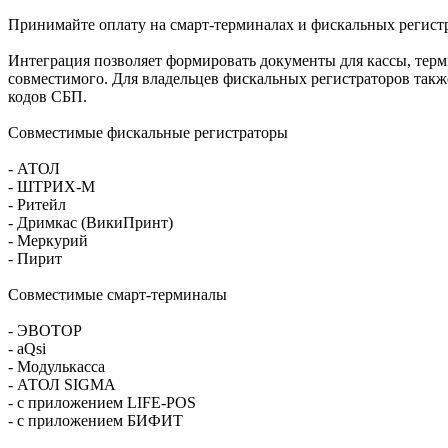
Принимайте оплату на смарт-терминалах и фискальных регист
Интеграция позволяет формировать документы для кассы, терм
совместимого. Для владельцев фискальных регистраторов так
кодов СБП.
Совместимые фискальные регистраторы
- АТОЛ
- ШТРИХ-М
- Ритейл
- Дримкас (ВикиПринт)
- Меркурий
- Пирит
Совместимые смарт-терминалы
- ЭВОТОР
- aQsi
- Модулькасса
- АТОЛ SIGMA
- с приложением LIFE-POS
- с приложением БИФИТ