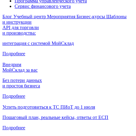
Программа управленческого учета
Сервис финансового учета
Блог
Учебный центр
Мероприятия
Бизнес-курсы
Шаблоны
и инструкции
API для торговли
и производства:
интеграция с системой МойСклад
Подробнее
Внедрим
МойСклад за вас
Без потери данных
и простоя бизнеса
Подробнее
Успеть подготовиться к ТС ПИоТ до 1 июля
Пошаговый план, реальные кейсы, ответы от ЕСП
Подробнее