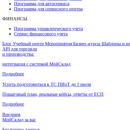
Программа для автосервиса
Программа для сервисного центра
ФИНАНСЫ
Программа управленческого учета
Сервис финансового учета
Блог
Учебный центр
Мероприятия
Бизнес-курсы
Шаблоны и и
API для торговли
и производства:
интеграция с системой МойСклад
Подробнее
Успеть подготовиться к ТС ПИоТ до 1 июля
Пошаговый план, реальные кейсы, ответы от ЕСП
Подробнее
Внедрим
МойСклад за вас
Без потери данных