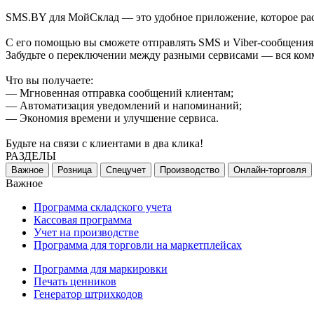
SMS.BY для МойСклад — это удобное приложение, которое р
С его помощью вы сможете отправлять SMS и Viber-сообщения п
Забудьте о переключении между разными сервисами — вся ком
Что вы получаете:
— Мгновенная отправка сообщений клиентам;
— Автоматизация уведомлений и напоминаний;
— Экономия времени и улучшение сервиса.
Будьте на связи с клиентами в два клика!
РАЗДЕЛЫ
Важное
Розница
Спецучет
Производство
Онлайн-торговля
Важное
Программа складского учета
Кассовая программа
Учет на производстве
Программа для торговли на маркетплейсах
Программа для маркировки
Печать ценников
Генератор штрихкодов