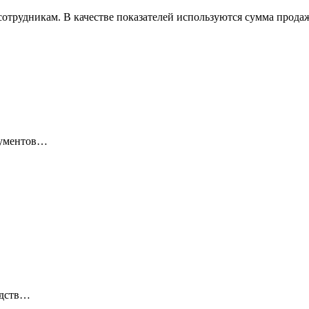
сотрудникам. В качестве показателей используются сумма прода
окументов…
едств…