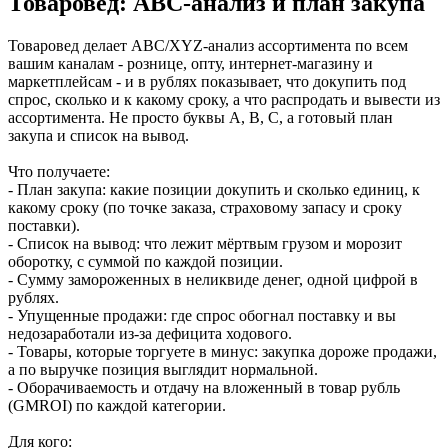
Товаровед: ABC-анализ и план закупа
Товаровед делает ABC/XYZ-анализ ассортимента по всем
вашим каналам - рознице, опту, интернет-магазину и
маркетплейсам - и в рублях показывает, что докупить под
спрос, сколько и к какому сроку, а что распродать и вывести из
ассортимента. Не просто буквы A, B, C, а готовый план
закупа и список на вывод.
Что получаете:
- План закупа: какие позиции докупить и сколько единиц, к
какому сроку (по точке заказа, страховому запасу и сроку
поставки).
- Список на вывод: что лежит мёртвым грузом и морозит
оборотку, с суммой по каждой позиции.
- Сумму замороженных в неликвиде денег, одной цифрой в
рублях.
- Упущенные продажи: где спрос обогнал поставку и вы
недозаработали из-за дефицита ходового.
- Товары, которые торгуете в минус: закупка дороже продажи,
а по выручке позиция выглядит нормальной.
- Оборачиваемость и отдачу на вложенный в товар рубль
(GMROI) по каждой категории.
Для кого: