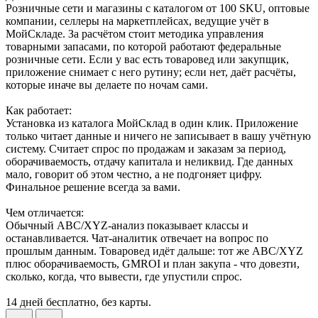
Розничные сети и магазины с каталогом от 100 SKU, оптовые
компании, селлеры на маркетплейсах, ведущие учёт в
МойСкладе. За расчётом стоит методика управления
товарными запасами, по которой работают федеральные
розничные сети. Если у вас есть товаровед или закупщик,
приложение снимает с него рутину; если нет, даёт расчёты,
которые иначе вы делаете по ночам сами.
Как работает:
Установка из каталога МойСклад в один клик. Приложение
только читает данные и ничего не записывает в вашу учётную
систему. Считает спрос по продажам и заказам за период,
оборачиваемость, отдачу капитала и неликвид. Где данных
мало, говорит об этом честно, а не подгоняет цифру.
Финальное решение всегда за вами.
Чем отличается:
Обычный ABC/XYZ-анализ показывает классы и
останавливается. Чат-аналитик отвечает на вопрос по
прошлым данным. Товаровед идёт дальше: тот же ABC/XYZ
плюс оборачиваемость, GMROI и план закупа - что довезти,
сколько, когда, что вывести, где упустили спрос.
14 дней бесплатно, без карты.