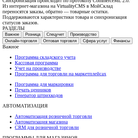
Синхронизация происходит по протоколу CommerceML 2.0.
Из интернет-магазина на VirtualityCMS в МойСклад
переносятся заказы, обратно — товарные остатки.
Поддерживаются характеристики товара и синхронизация
статусов заказов.
РАЗДЕЛЫ
Важное
Розница
Спецучет
Производство
Онлайн-торговля
Оптовая торговля
Сфера услуг
Финансы
Важное
Программа складского учета
Кассовая программа
Учет на производстве
Программа для торговли на маркетплейсах
Программа для маркировки
Печать ценников
Генератор штрихкодов
АВТОМАТИЗАЦИЯ
Автоматизация розничной торговли
Автоматизация магазина
CRM для розничной торговли
ПРОГРАММЫ ДЛЯ МАГАЗИНОВ