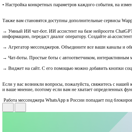
• Настройка конкретных параметров каждого события, на изме
Также вам становятся доступны дополнительные сервисы Wapp
→ Умный ИИ чат-бот. ИИ ассистент на базе нейросети ChatGPT
информацию, передаст диалог оператору. Создайте ai-ассист
→ Агрегатор мессенджеров. Объедините все ваши каналы и общ
→ Чат-боты. Простые боты с автоответчиком, интерактивным 
→ Виджет на сайт. С его помощью можно добавить кнопки соци
Если у вас возникли вопросы, пожалуйста, свяжитесь с нашей 
и ваше мнение, поэтому если вам не хватает определенных фун
️ Работа мессенджера WhatsApp в России попадает под блокир