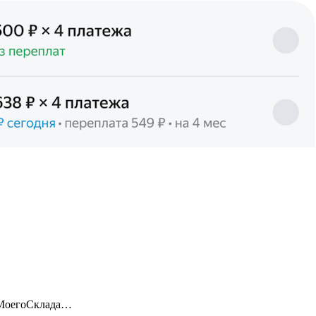
 МоегоСклада…