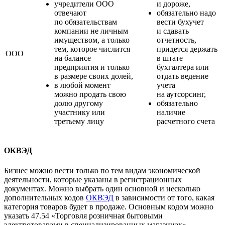
учредители ООО
и дороже,
отвечают
обязательно надо
по обязательствам
вести бухучет
компании не личным
и сдавать
имуществом, а только
отчетность,
тем, которое числится
придется держать
ООО
на балансе
в штате
предприятия и только
бухгалтера или
в размере своих долей,
отдать ведение
в любой момент
учета
можно продать свою
на аутсорсинг,
долю другому
обязательно
участнику или
наличие
третьему лицу
расчетного счета
ОКВЭД
Бизнес можно вести только по тем видам экономической
деятельности, которые указаны в регистрационных
документах. Можно выбрать один основной и несколько
дополнительных кодов
ОКВЭД
в зависимости от того, какая
категория товаров будет в продаже. Основным кодом можно
указать 47.54 «Торговля розничная бытовыми
электротоварами в специализированных магазинах».