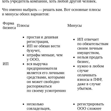
хоть учредитель компании, хоть любой другой человек.
Что именно выбрать — решать вам. Вот основные плюсы
и минусы обоих вариантов:
Форма
Плюсы
Минусы
бизнеса
простая и дешевая
ИП отвечает
регистрация,
по обязательствам
ИП не обязан вести
своим личным
бухучет,
имуществом,
штрафы меньше, чем
нельзя продать
у ООО,
бизнес,
ИП
вся выручка
нужно в любом
предпринимателя
случае
является его личными
оплачивать
средствами, которыми
взносы в ПФР,
он может свободно
даже в случае
распоряжаться
убытков.
по своему усмотрению
несколько
регистрировать
совладельцев,
ООО сложнее