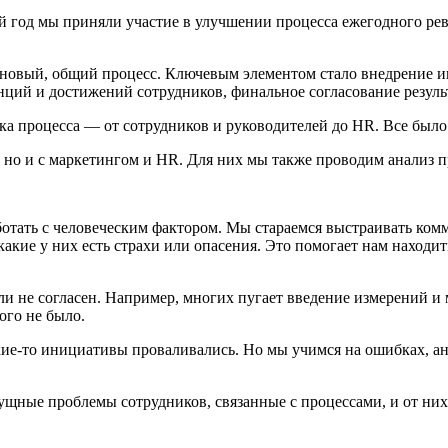
й год мы приняли участие в улучшении процесса ежегодного ре
 новый, общий процесс. Ключевым элементом стало внедрение и
енций и достижений сотрудников, финальное согласование резуль
ка процесса — от сотрудников и руководителей до HR. Все было
й, но и с маркетингом и HR. Для них мы также проводим анализ 
аботать с человеческим фактором. Мы стараемся выстраивать ко
 какие у них есть страхи или опасения. Это помогает нам наход
 или не согласен. Например, многих пугает введение измерений и
ого не было.
ие-то инициативы проваливались. Но мы учимся на ошибках, ана
ные проблемы сотрудников, связанные с процессами, и от них 