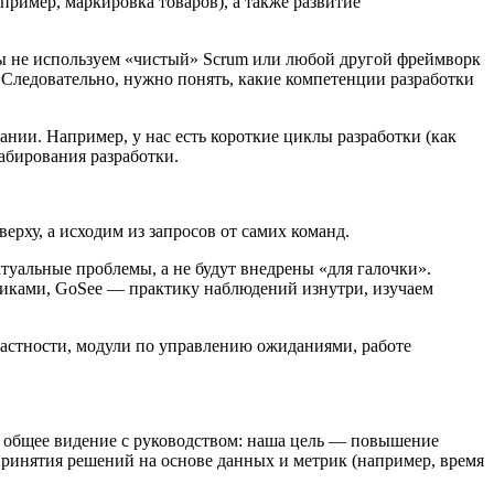
ример, маркировка товаров), а также развитие
мы не используем «чистый» Scrum или любой другой фреймворк
 Следовательно, нужно понять, какие компетенции разработки
нии. Например, у нас есть короткие циклы разработки (как
абирования разработки.
ерху, а исходим из запросов от самих команд.
ктуальные проблемы, а не будут внедрены «для галочки».
тниками, GoSee — практику наблюдений изнутри, изучаем
астности, модули по управлению ожиданиями, работе
 общее видение с руководством: наша цель — повышение
 принятия решений на основе данных и метрик (например, время