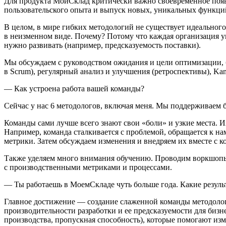
Для продукта МойСклад критически важно своевременное появле
пользовательского опыта и выпуск новых, уникальных функци
В целом, в мире гибких методологий не существует идеальног
в неизменном виде. Почему? Потому что каждая организация у
нужно развивать (например, предсказуемость поставки).
Мы обсуждаем с руководством ожидания и цели оптимизации, б
в Scrum), регулярный анализ и улучшения (ретроспективы), K
— Как устроена работа вашей команды?
Сейчас у нас 6 методологов, включая меня. Мы поддерживаем бо
Команды сами лучше всего знают свои «боли» и узкие места. И
Например, команда сталкивается с проблемой, обращается к н
метрики. Затем обсуждаем изменения и внедряем их вместе с к
Также уделяем много внимания обучению. Проводим воркшопы 
с производственными метриками и процессами.
— Ты работаешь в МоемСкладе чуть больше года. Какие резуль
Главное достижение — создание слаженной команды методолог
производительности разработки и ее предсказуемости для бизн
производства, пропускная способность), которые помогают изм