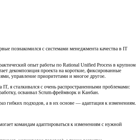
рвые познакомился с системами менеджмента качества в IT
рактический опыт работы по Rational Unified Process в крупном
тает декомпозиция проекта на короткие, фиксированные
ниями, управление приоритетами и многое другое.
 IT, я сталкивался с очень распространенными проблемами:
работку, осваивал Scrum-фреймворк и Канбан.
раз гибких подходов, а в их основе — адаптация к изменениям.
могает командам адаптироваться к изменениям с нужной