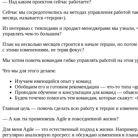
— Над каким проектом сейчас работаете?
Сейчас мы сосредоточились на методах управления работой такт
месяца, называется «терция»).
Из интервью с тимлидами и продакт-менеджерами мы узнали, чт
управлять чем-то большим?
План на несколько месяцев строится в начале терции, но потом
с этими изменениями, не теряя фокус?
Мы хотим помочь командам гибко управлять работой на этом 
Что мы для этого делаем:
Изучаем имеющийся опыт у команд
Обобщаем его и готовим рекомендации — что-то типа «gui
Проводим обучение и консультации для команд — объясня
Будем точечно помогать тем командам, которые скажут: «
Главная цель — помочь сделать всю работу в терции и измене
— А как ты применяешь Agile в повседневной жизни?
Для меня Agile — это естественный подход к жизни. Например,
регулярно анализирую прогресс и обсуждаю изменения в планах.