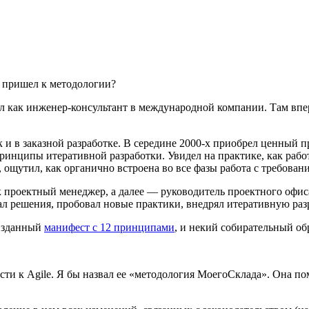
 пришел к методологии?
ал как инженер-консультант в международной компании. Там впе
к и в заказной разработке. В середине 2000-х приобрел ценный п
ринципы итеративной разработки. Увидел на практике, как рабо
, ощутил, как органично встроена во все фазы работа с требова
 проектный менеджер, а далее — руководитель проектного офиса
ал решения, пробовал новые практики, внедрял итеративную раз
 изданный
манифест с 12 принципами
, и некий собирательный об
и к Agile. Я бы назвал ее «методология МоегоСклада». Она по