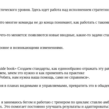
ического уровня. Здесь идет работа над исполнением стратегии,
о многие команды не до конца понимают, как работать с такими
 что-то меняется: появляются новые вводные, какие-то задачи ста
уровне и возникающими изменениями.
de book» Создаем стандарты, как единообразно отражать эту ра
ем, зачем это нужно и как применять на практике
Ребята, нам нужна ваша помощь, сами не справимся».
ния в планах видимыми и управляемыми, превратить это в обыде
 я занимаюсь бегом и работаю с тренером по циклам: ставлю ам
 Это помогает постоянно улучшать результаты и адаптироваться 