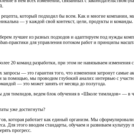
ние в нем всех изменений, связанных с законодательством (нап
й.
о рецепта, который подходил бы всем. Как и многие компании, 
никальна — у каждой свой контекст, цели, продукты и команды.
ерем лучшее из разных подходов и адаптируем под нужды компа
anban-практики для управления потоком работ и принципы масшт
лее 20 команд разработки, при этом не навязываем изменения св
х запросы — это гарантия того, что изменения затронут самые а
ам за помощью, мы проводим глубокий анализ: интервью с учас
омандой — это может занять от месяца до полугода.
для тимлидов, ведем блок обучения в «Школе тимлидов» — в ч
таты уже достигнуты?
ов, которая работает как единый организм. Мы сформулировали
еса. Для этого вводим стандарты, обучаем и развиваем культуру
ерять прогресс.