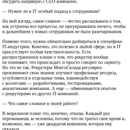
обсудить напрямую с СЕО компании.
— Нужен ли в IT особый подход к сотрудникам?
На мой взгляд, самое главное — честно рассказывать о том,
как устроены все процессы, не приукрашивать ничего, чтобы
в дальнейшем у новых сотрудников не было разочарования.
Помимо этого, нужно обязательно разбираться в специфике
IT-индустрии. Конечно, это полезно в любой сфере, но в IT
присутствует особая чувствительность. Есть
распространенное клише о том, что рекрутер вообще
не понимает, что происходит, и просто говорит по скрипту.
Но это не так. Рекрутеры МоегоСклада регулярно
прокачивают свои знания: изучают профильные ресурсы,
углубляются в отдельные темы, взаимодействуя
с коллегами — разработчиками, тестировщиками,
аналитиками компании. А еще — обмениваются опытом
с рекрутерами из других IT-компаний.
— Что самое сложное в твоей работе?
В моральном плане это, конечно, отказы. Каждый раз
переживаешь за человека, потому что он тратил свое время и,
возможно, мы — уже двадцатая компания, которая ему
отказала.