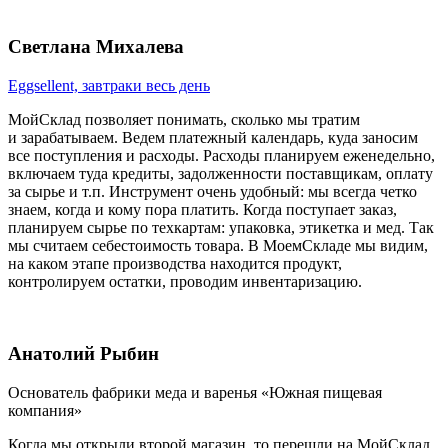
Светлана Михалева
Eggsellent, завтраки весь день
МойСклад позволяет понимать, сколько мы тратим
и зарабатываем. Ведем платежный календарь, куда заносим
все поступления и расходы. Расходы планируем еженедельно,
включаем туда кредиты, задолженности поставщикам, оплату
за сырье и т.п. Инструмент очень удобный: мы всегда четко
знаем, когда и кому пора платить. Когда поступает заказ,
планируем сырье по техкартам: упаковка, этикетка и мед. Так
мы считаем себестоимость товара. В МоемСкладе мы видим,
на каком этапе производства находится продукт,
контролируем остатки, проводим инвентаризацию.
Анатолий Рыбин
Основатель фабрики меда и варенья «Южная пищевая
компания»
Когда мы открыли второй магазин, то перешли на МойСклад