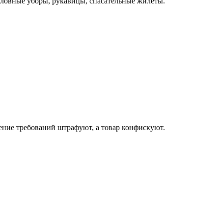
оловные уборы, рукавицы, спасательные жилеты.
ение требований штрафуют, а товар конфискуют.