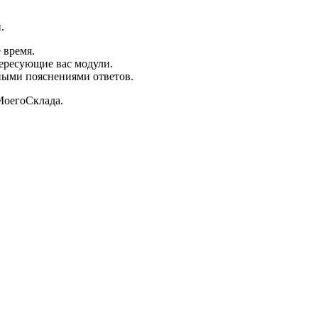
.
 время.
тересующие вас модули.
ными пояснениями ответов.
МоегоСклада.