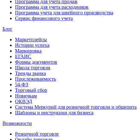
Программа для учета продаж
Программа для учета расходников
Программа учета для швейного производства
Сервис финансового учета
Блог
Маркетплейсы
Истории успеха
Маркировка
ЕГАИС
Формы документов
Школа торговли
Тренды рынка
Прослеживаемость
54-ФЗ
Торговый сбор
Новичкам
ОКВЭД
Система Меркурий для розничной торговли и общепита
Шаблоны и инструкции для бизнеса
Возможности
Розничной торговле
Онлайн-торговле