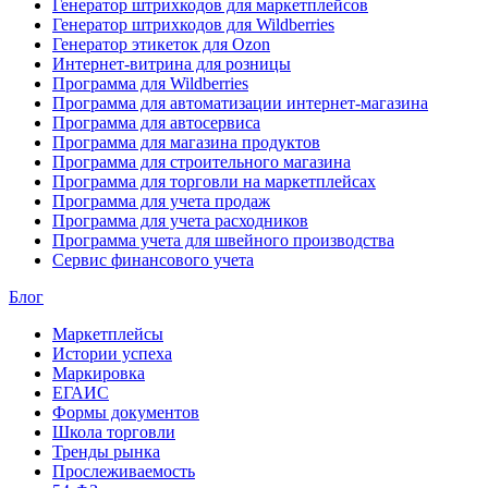
Генератор штрихкодов для маркетплейсов
Генератор штрихкодов для Wildberries
Генератор этикеток для Ozon
Интернет-витрина для розницы
Программа для Wildberries
Программа для автоматизации интернет-магазина
Программа для автосервиса
Программа для магазина продуктов
Программа для строительного магазина
Программа для торговли на маркетплейсах
Программа для учета продаж
Программа для учета расходников
Программа учета для швейного производства
Сервис финансового учета
Блог
Маркетплейсы
Истории успеха
Маркировка
ЕГАИС
Формы документов
Школа торговли
Тренды рынка
Прослеживаемость